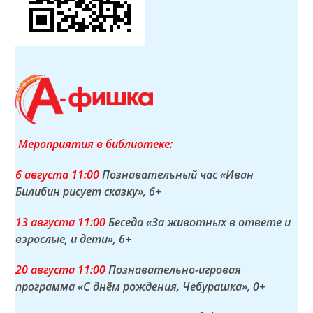
Мероприятия в библиотеке:
6 а
вгуста
11:00
Познавательный час «Иван
Билибин рисует сказку»
, 6+
13 а
вгуста
11:00
Беседа «За животных в ответе и
взрослые, и дети»
, 6+
20 а
вгуста
11:00
Познавательно-игровая
программа «С днём рождения, Чебурашка»
, 0+