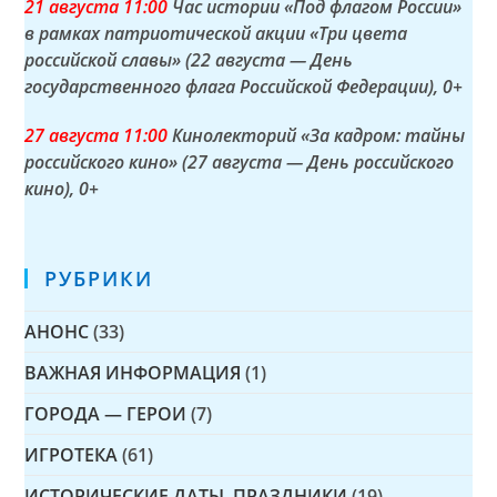
21 а
вгуста
11:00
Час истории «Под флагом России»
в рамках патриотической акции «Три цвета
российской славы» (22 августа — День
государственного флага Российской Федерации)
, 0+
27 а
вгуста
11:00
Кинолекторий «За кадром: тайны
российского кино» (27 августа — День российского
кино)
, 0+
РУБРИКИ
АНОНС
(33)
ВАЖНАЯ ИНФОРМАЦИЯ
(1)
ГОРОДА — ГЕРОИ
(7)
ИГРОТЕКА
(61)
ИСТОРИЧЕСКИЕ ДАТЫ, ПРАЗДНИКИ
(19)