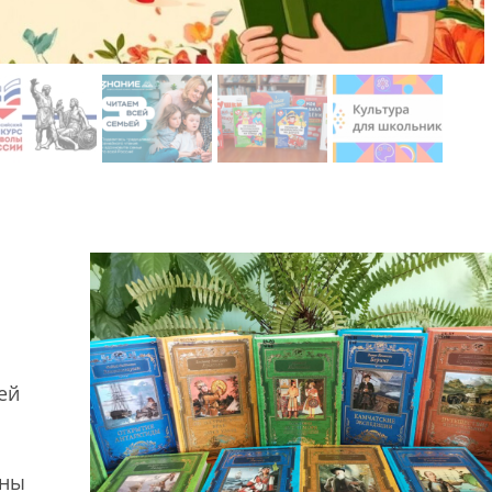
ей
о
аны