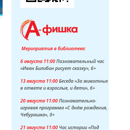
Мероприятия в библиотеке:
6 а
вгуста
11:00
Познавательный час
«Иван Билибин рисует сказку»
, 6+
13 а
вгуста
11:00
Беседа «За животных
в ответе и взрослые, и дети»
, 6+
20 а
вгуста
11:00
Познавательно-
игровая программа «С днём рождения,
Чебурашка»
, 0+
21 а
вгуста
11:00
Час истории «Под