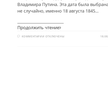
Владимира Путина. Эта дата была выбран
не случайно, именно 18 августа 1845…
________________________
Праздник
Продолжить чтение
путешествий
К
КОММЕНТАРИИ
ОТКЛЮЧЕНЫ
и
18.08
ЗАПИСИ
открытий
ПРАЗДНИК
ПУТЕШЕСТВИЙ
И
ОТКРЫТИЙ