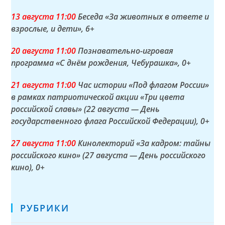
13 а
вгуста
11:00
Беседа «За животных в ответе и
взрослые, и дети»
, 6+
20 а
вгуста
11:00
Познавательно-игровая
программа «С днём рождения, Чебурашка»
, 0+
21 а
вгуста
11:00
Час истории «Под флагом России»
в рамках патриотической акции «Три цвета
российской славы» (22 августа — День
государственного флага Российской Федерации)
, 0+
27 а
вгуста
11:00
Кинолекторий «За кадром: тайны
российского кино» (27 августа — День российского
кино)
, 0+
РУБРИКИ