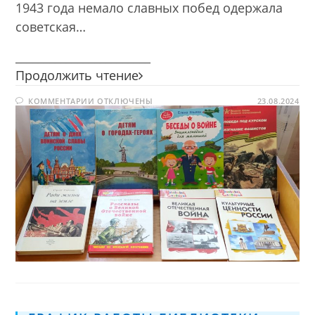
1943 года немало славных побед одержала
советская…
________________________
Курская
Продолжить чтение
битва
К
КОММЕНТАРИИ
ОТКЛЮЧЕНЫ
—
23.08.2024
ЗАПИСИ
поклон
КУРСКАЯ
БИТВА
победителям
—
ПОКЛОН
ПОБЕДИТЕЛЯМ