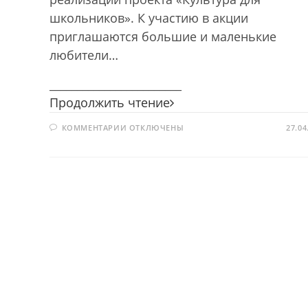
школьников». К участию в акции
приглашаются большие и маленькие
любители…
________________________
К
Продолжить чтение
истокам
К
КОММЕНТАРИИ
ОТКЛЮЧЕНЫ
народной
27.04
ЗАПИСИ
культуры
К
ИСТОКАМ
НАРОДНОЙ
КУЛЬТУРЫ