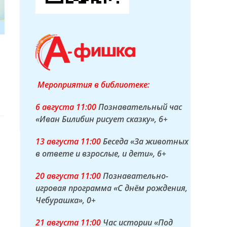
Мероприятия в библиотеке:
6 а
вгуста
11:00
Познавательный час
«Иван Билибин рисует сказку»
, 6+
13 а
вгуста
11:00
Беседа «За животных
в ответе и взрослые, и дети»
, 6+
20 а
вгуста
11:00
Познавательно-
игровая программа «С днём рождения,
Чебурашка»
, 0+
21 а
вгуста
11:00
Час истории «Под