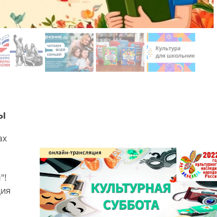
ы
ах
"!
дия