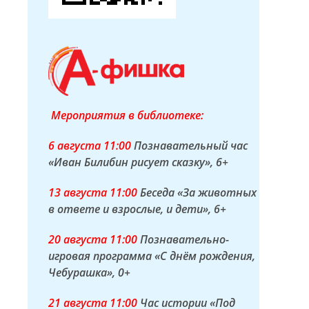
Мероприятия в библиотеке:
6 а
вгуста
11:00
Познавательный час
«Иван Билибин рисует сказку»
, 6+
13 а
вгуста
11:00
Беседа «За животных
в ответе и взрослые, и дети»
, 6+
20 а
вгуста
11:00
Познавательно-
игровая программа «С днём рождения,
Чебурашка»
, 0+
21 а
вгуста
11:00
Час истории «Под