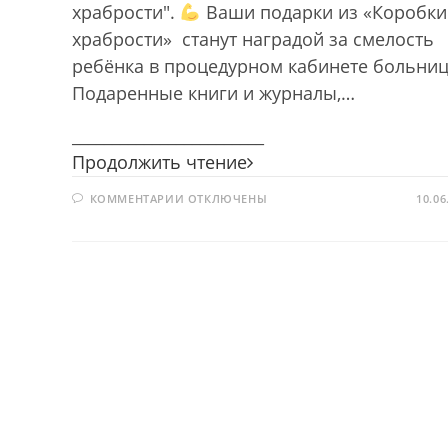
храбрости".
Ваши подарки из «Коробки
храбрости» станут наградой за смелость
ребёнка в процедурном кабинете больни
Подаренные книги и журналы,…
________________________
Акция
Продолжить чтение
«Коробка
К
КОММЕНТАРИИ
ОТКЛЮЧЕНЫ
храбрости»
10.06
ЗАПИСИ
АКЦИЯ
«КОРОБКА
ХРАБРОСТИ»