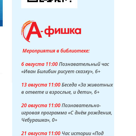
Мероприятия в библиотеке:
6 а
вгуста
11:00
Познавательный час
«Иван Билибин рисует сказку»
, 6+
13 а
вгуста
11:00
Беседа «За животных
в ответе и взрослые, и дети»
, 6+
20 а
вгуста
11:00
Познавательно-
игровая программа «С днём рождения,
Чебурашка»
, 0+
21 а
вгуста
11:00
Час истории «Под