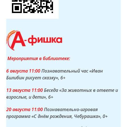
Мероприятия в библиотеке:
6 а
вгуста
11:00
Познавательный час «Иван
Билибин рисует сказку»
, 6+
13 а
вгуста
11:00
Беседа «За животных в ответе и
взрослые, и дети»
, 6+
20 а
вгуста
11:00
Познавательно-игровая
программа «С днём рождения, Чебурашка»
, 0+