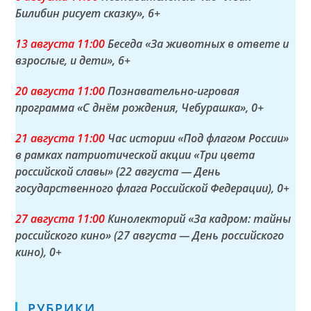
Билибин рисует сказку»
, 6+
13 а
вгуста
11:00
Беседа «За животных в ответе и
взрослые, и дети»
, 6+
20 а
вгуста
11:00
Познавательно-игровая
программа «С днём рождения, Чебурашка»
, 0+
21 а
вгуста
11:00
Час истории «Под флагом России»
в рамках патриотической акции «Три цвета
российской славы» (22 августа — День
государственного флага Российской Федерации)
, 0+
27 а
вгуста
11:00
Кинолекторий «За кадром: тайны
российского кино» (27 августа — День российского
кино)
, 0+
РУБРИКИ