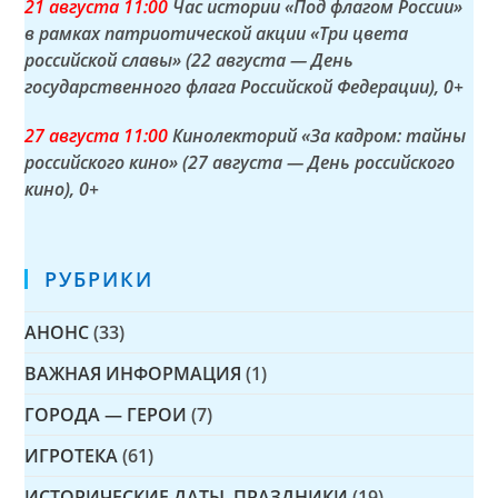
21 а
вгуста
11:00
Час истории «Под флагом России»
в рамках патриотической акции «Три цвета
российской славы» (22 августа — День
государственного флага Российской Федерации)
, 0+
27 а
вгуста
11:00
Кинолекторий «За кадром: тайны
российского кино» (27 августа — День российского
кино)
, 0+
РУБРИКИ
АНОНС
(33)
ВАЖНАЯ ИНФОРМАЦИЯ
(1)
ГОРОДА — ГЕРОИ
(7)
ИГРОТЕКА
(61)
ИСТОРИЧЕСКИЕ ДАТЫ, ПРАЗДНИКИ
(19)