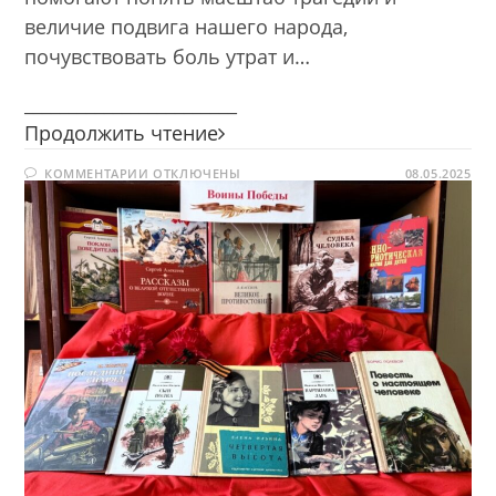
величие подвига нашего народа,
почувствовать боль утрат и…
________________________
Книги
Продолжить чтение
и
К
КОММЕНТАРИИ
ОТКЛЮЧЕНЫ
фильмы
08.05.2025
ЗАПИСИ
Великой
КНИГИ
И
Победы
ФИЛЬМЫ
ВЕЛИКОЙ
ПОБЕДЫ