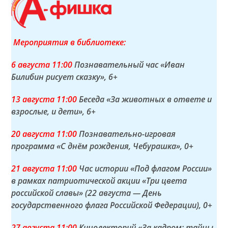
Мероприятия в библиотеке:
6 а
вгуста
11:00
Познавательный час «Иван
Билибин рисует сказку»
, 6+
13 а
вгуста
11:00
Беседа «За животных в ответе и
взрослые, и дети»
, 6+
20 а
вгуста
11:00
Познавательно-игровая
программа «С днём рождения, Чебурашка»
, 0+
21 а
вгуста
11:00
Час истории «Под флагом России»
в рамках патриотической акции «Три цвета
российской славы» (22 августа — День
государственного флага Российской Федерации)
, 0+
27 а
вгуста
11:00
Кинолекторий «За кадром: тайны