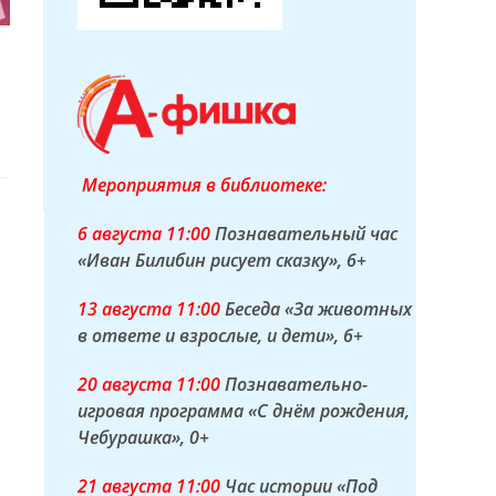
Мероприятия в библиотеке:
6 а
вгуста
11:00
Познавательный час
«Иван Билибин рисует сказку»
, 6+
13 а
вгуста
11:00
Беседа «За животных
в ответе и взрослые, и дети»
, 6+
20 а
вгуста
11:00
Познавательно-
игровая программа «С днём рождения,
Чебурашка»
, 0+
21 а
вгуста
11:00
Час истории «Под