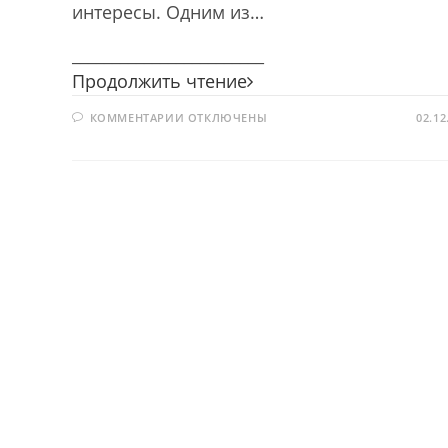
интересы. Одним из…
________________________
Вместе
Продолжить чтение
весело
К
КОММЕНТАРИИ
ОТКЛЮЧЕНЫ
читать
02.12
ЗАПИСИ
ВМЕСТЕ
ВЕСЕЛО
ЧИТАТЬ