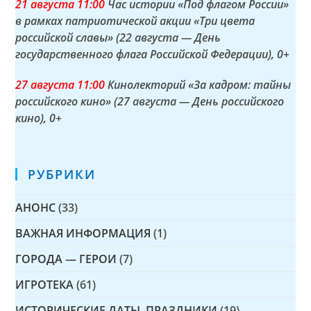
21 а
вгуста
11:00
Час истории «Под флагом России»
в рамках патриотической акции «Три цвета
российской славы» (22 августа — День
государственного флага Российской Федерации)
, 0+
27 а
вгуста
11:00
Кинолекторий «За кадром: тайны
российского кино» (27 августа — День российского
кино)
, 0+
РУБРИКИ
АНОНС
(33)
ВАЖНАЯ ИНФОРМАЦИЯ
(1)
ГОРОДА — ГЕРОИ
(7)
ИГРОТЕКА
(61)
ИСТОРИЧЕСКИЕ ДАТЫ, ПРАЗДНИКИ
(19)