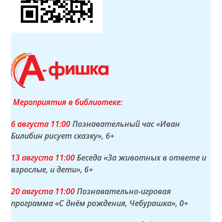
Мероприятия в библиотеке:
6 а
вгуста
11:00
Познавательный час «Иван
Билибин рисует сказку»
, 6+
13 а
вгуста
11:00
Беседа «За животных в ответе и
взрослые, и дети»
, 6+
20 а
вгуста
11:00
Познавательно-игровая
программа «С днём рождения, Чебурашка»
, 0+