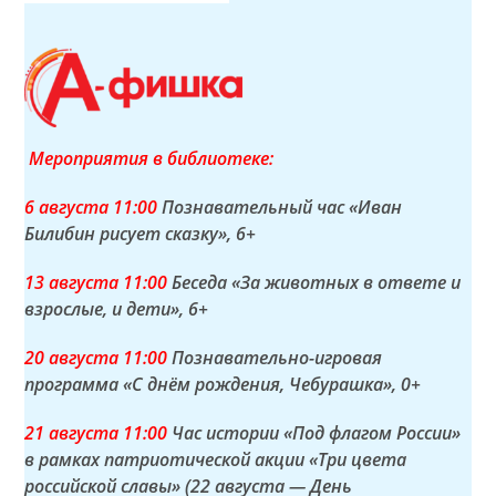
Мероприятия в библиотеке:
6 а
вгуста
11:00
Познавательный час «Иван
Билибин рисует сказку»
, 6+
13 а
вгуста
11:00
Беседа «За животных в ответе и
взрослые, и дети»
, 6+
20 а
вгуста
11:00
Познавательно-игровая
программа «С днём рождения, Чебурашка»
, 0+
21 а
вгуста
11:00
Час истории «Под флагом России»
в рамках патриотической акции «Три цвета
российской славы» (22 августа — День