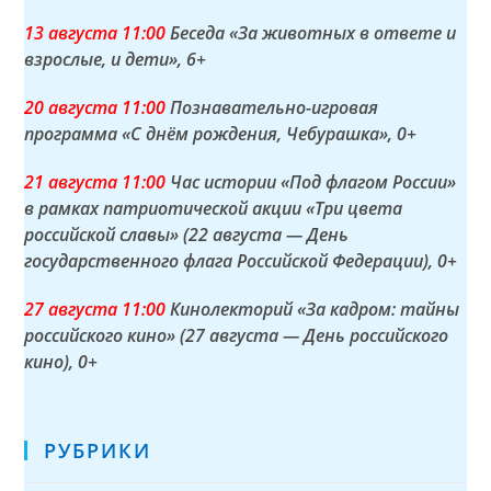
13 а
вгуста
11:00
Беседа «За животных в ответе и
взрослые, и дети»
, 6+
20 а
вгуста
11:00
Познавательно-игровая
программа «С днём рождения, Чебурашка»
, 0+
21 а
вгуста
11:00
Час истории «Под флагом России»
в рамках патриотической акции «Три цвета
российской славы» (22 августа — День
государственного флага Российской Федерации)
, 0+
27 а
вгуста
11:00
Кинолекторий «За кадром: тайны
российского кино» (27 августа — День российского
кино)
, 0+
РУБРИКИ