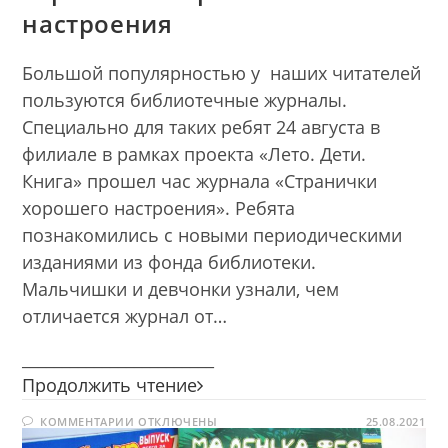
настроения
Большой популярностью у наших читателей
пользуются библиотечные журналы.
Специально для таких ребят 24 августа в
филиале в рамках проекта «Лето. Дети.
Книга» прошел час журнала «Странички
хорошего настроения». Ребята
познакомились с новыми периодическими
изданиями из фонда библиотеки.
Мальчишки и девчонки узнали, чем
отличается журнал от…
________________________
Странички
Продолжить чтение
хорошего
К
КОММЕНТАРИИ
ОТКЛЮЧЕНЫ
настроения
25.08.2021
ЗАПИСИ
СТРАНИЧКИ