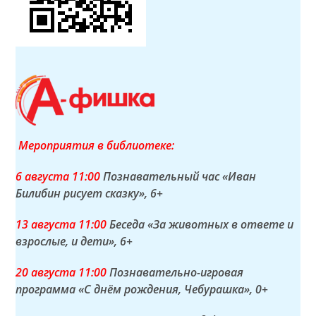
Мероприятия в библиотеке:
6 а
вгуста
11:00
Познавательный час «Иван
Билибин рисует сказку»
, 6+
13 а
вгуста
11:00
Беседа «За животных в ответе и
взрослые, и дети»
, 6+
20 а
вгуста
11:00
Познавательно-игровая
программа «С днём рождения, Чебурашка»
, 0+