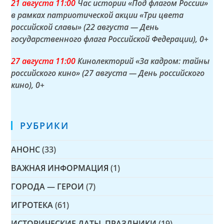
21 а
вгуста
11:00
Час истории «Под флагом России»
в рамках патриотической акции «Три цвета
российской славы» (22 августа — День
государственного флага Российской Федерации)
, 0+
27 а
вгуста
11:00
Кинолекторий «За кадром: тайны
российского кино» (27 августа — День российского
кино)
, 0+
РУБРИКИ
АНОНС
(33)
ВАЖНАЯ ИНФОРМАЦИЯ
(1)
ГОРОДА — ГЕРОИ
(7)
ИГРОТЕКА
(61)
ИСТОРИЧЕСКИЕ ДАТЫ, ПРАЗДНИКИ
(19)