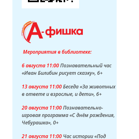
Мероприятия в библиотеке:
6 а
вгуста
11:00
Познавательный час
«Иван Билибин рисует сказку»
, 6+
13 а
вгуста
11:00
Беседа «За животных
в ответе и взрослые, и дети»
, 6+
20 а
вгуста
11:00
Познавательно-
игровая программа «С днём рождения,
Чебурашка»
, 0+
21 а
вгуста
11:00
Час истории «Под