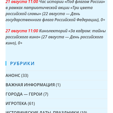
21 а
вгуста
11:00
Час истории «Под флагом России»
в рамках патриотической акции «Три цвета
российской славы» (22 августа — День
государственного флага Российской Федерации)
, 0+
27 а
вгуста
11:00
Кинолекторий «За кадром: тайны
российского кино» (27 августа — День российского
кино)
, 0+
РУБРИКИ
АНОНС
(33)
ВАЖНАЯ ИНФОРМАЦИЯ
(1)
ГОРОДА — ГЕРОИ
(7)
ИГРОТЕКА
(61)
ИСТОРИЧЕСКИЕ ДАТЫ, ПРАЗДНИКИ
(19)