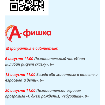
Мероприятия в библиотеке:
6 а
вгуста
11:00
Познавательный час «Иван
Билибин рисует сказку»
, 6+
13 а
вгуста
11:00
Беседа «За животных в ответе и
взрослые, и дети»
, 6+
20 а
вгуста
11:00
Познавательно-игровая
программа «С днём рождения, Чебурашка»
, 0+