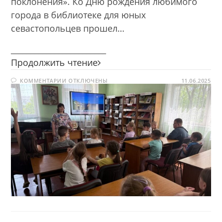
поклонения». Ко Дню рождения любимого
города в библиотеке для юных
севастопольцев прошел…
________________________
Бессмертный
Продолжить чтение
город
К
КОММЕНТАРИИ
ОТКЛЮЧЕНЫ
нашей
11.06.2025
ЗАПИСИ
славы,
БЕССМЕРТНЫЙ
ГОРОД
святыня
НАШЕЙ
СЛАВЫ,
русских
СВЯТЫНЯ
моряков
РУССКИХ
МОРЯКОВ