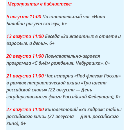
Мероприятия в библиотеке:
6 а
вгуста
11:00
Познавательный час «Иван
Билибин рисует сказку»
, 6+
13 а
вгуста
11:00
Беседа «За животных в ответе и
взрослые, и дети»
, 6+
20 а
вгуста
11:00
Познавательно-игровая
программа «С днём рождения, Чебурашка»
, 0+
21 а
вгуста
11:00
Час истории «Под флагом России»
в рамках патриотической акции «Три цвета
российской славы» (22 августа — День
государственного флага Российской Федерации)
, 0+
27 а
вгуста
11:00
Кинолекторий «За кадром: тайны
российского кино» (27 августа — День российского
кино)
, 0+