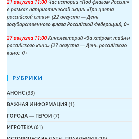
21 а
вгуста
11:00
Час истории «Под флагом России»
в рамках патриотической акции «Три цвета
российской славы» (22 августа — День
государственного флага Российской Федерации)
, 0+
27 а
вгуста
11:00
Кинолекторий «За кадром: тайны
российского кино» (27 августа — День российского
кино)
, 0+
РУБРИКИ
АНОНС
(33)
ВАЖНАЯ ИНФОРМАЦИЯ
(1)
ГОРОДА — ГЕРОИ
(7)
ИГРОТЕКА
(61)
ИСТОРИЧЕСКИЕ ДАТЫ, ПРАЗДНИКИ
(19)