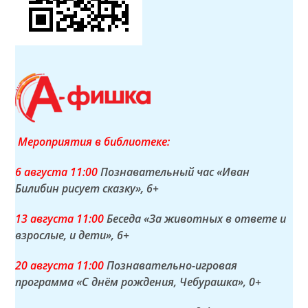
Мероприятия в библиотеке:
6 а
вгуста
11:00
Познавательный час «Иван
Билибин рисует сказку»
, 6+
13 а
вгуста
11:00
Беседа «За животных в ответе и
взрослые, и дети»
, 6+
20 а
вгуста
11:00
Познавательно-игровая
программа «С днём рождения, Чебурашка»
, 0+