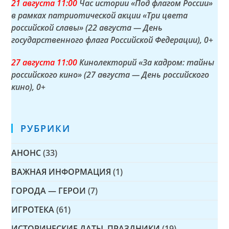
21 а
вгуста
11:00
Час истории «Под флагом России»
в рамках патриотической акции «Три цвета
российской славы» (22 августа — День
государственного флага Российской Федерации)
, 0+
27 а
вгуста
11:00
Кинолекторий «За кадром: тайны
российского кино» (27 августа — День российского
кино)
, 0+
РУБРИКИ
АНОНС
(33)
ВАЖНАЯ ИНФОРМАЦИЯ
(1)
ГОРОДА — ГЕРОИ
(7)
ИГРОТЕКА
(61)
ИСТОРИЧЕСКИЕ ДАТЫ, ПРАЗДНИКИ
(19)