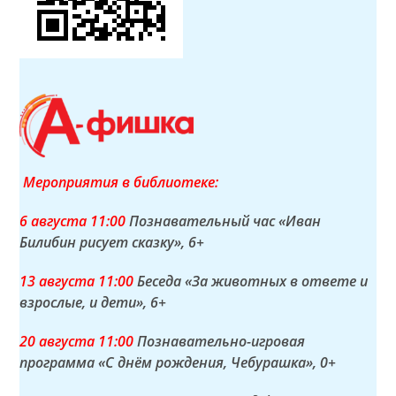
Мероприятия в библиотеке:
6 а
вгуста
11:00
Познавательный час «Иван
Билибин рисует сказку»
, 6+
13 а
вгуста
11:00
Беседа «За животных в ответе и
взрослые, и дети»
, 6+
20 а
вгуста
11:00
Познавательно-игровая
программа «С днём рождения, Чебурашка»
, 0+