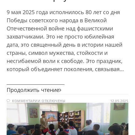
9 мая 2025 года исполнилось 80 лет со дня
Победы советского народа в Великой
Отечественной войне над фашистскими
захватчиками. Это не просто юбилейная
дата, это священный день в истории нашей
страны, символ мужества, стойкости и
несгибаемой воли к свободе. Это праздник,
который объединяет поколения, связывая…
________________________
Я
Продолжить чтение
знаю!
К
КОММЕНТАРИИ
ОТКЛЮЧЕНЫ
Я
12.05.2025
ЗАПИСИ
горжусь!
Я
ЗНАЮ!
Я
ГОРЖУСЬ!