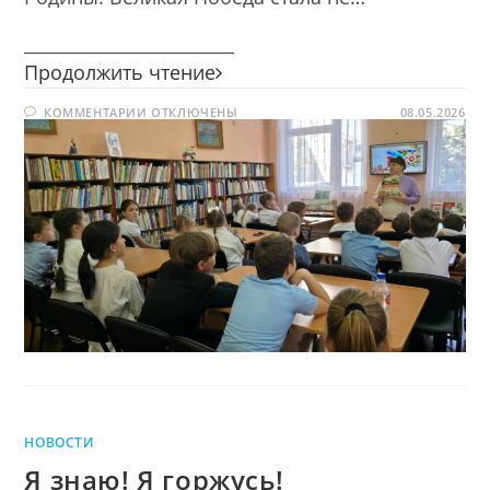
________________________
Великая
Продолжить чтение
война
К
КОММЕНТАРИИ
ОТКЛЮЧЕНЫ
—
08.05.2026
ЗАПИСИ
Великая
ВЕЛИКАЯ
ВОЙНА
Победа
—
ВЕЛИКАЯ
ПОБЕДА
НОВОСТИ
Я знаю! Я горжусь!