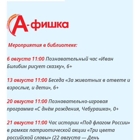
Мероприятия в библиотеке:
6 а
вгуста
11:00
Познавательный час «Иван
Билибин рисует сказку»
, 6+
13 а
вгуста
11:00
Беседа «За животных в ответе и
взрослые, и дети»
, 6+
20 а
вгуста
11:00
Познавательно-игровая
программа «С днём рождения, Чебурашка»
, 0+
21 а
вгуста
11:00
Час истории «Под флагом России»
в рамках патриотической акции «Три цвета
российской славы» (22 августа — День