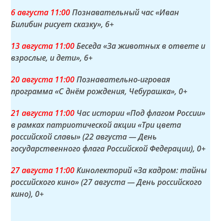
6 а
вгуста
11:00
Познавательный час «Иван
Билибин рисует сказку»
, 6+
13 а
вгуста
11:00
Беседа «За животных в ответе и
взрослые, и дети»
, 6+
20 а
вгуста
11:00
Познавательно-игровая
программа «С днём рождения, Чебурашка»
, 0+
21 а
вгуста
11:00
Час истории «Под флагом России»
в рамках патриотической акции «Три цвета
российской славы» (22 августа — День
государственного флага Российской Федерации)
, 0+
27 а
вгуста
11:00
Кинолекторий «За кадром: тайны
российского кино» (27 августа — День российского
кино)
, 0+