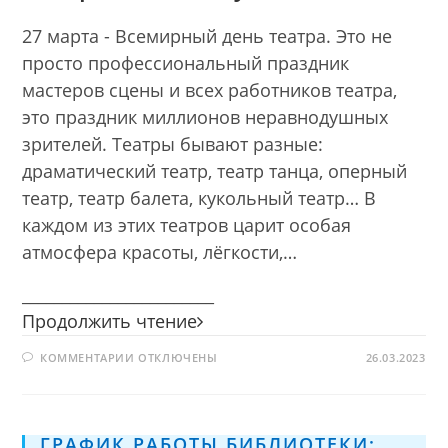
27 марта - Всемирный день театра. Это не
просто профессиональный праздник
мастеров сцены и всех работников театра,
это праздник миллионов неравнодушных
зрителей. Театры бывают разные:
драматический театр, театр танца, оперный
театр, театр балета, кукольный театр… В
каждом из этих театров царит особая
атмосфера красоты, лёгкости,…
________________________
Театры
Продолжить чтение
бывают
К
КОММЕНТАРИИ
ОТКЛЮЧЕНЫ
разные…
26.03.2023
ЗАПИСИ
Театральное
ТЕАТРЫ
БЫВАЮТ
закулисье
РАЗНЫЕ…
ТЕАТРАЛЬНОЕ
ЗАКУЛИСЬЕ
ГРАФИК РАБОТЫ БИБЛИОТЕКИ: