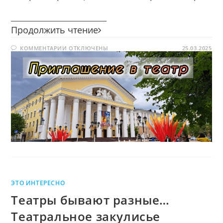
________________________
Приглашение
Продолжить чтение
в
К
КОММЕНТАРИИ
ОТКЛЮЧЕНЫ
театр
25.03.2025
ЗАПИСИ
ПРИГЛАШЕНИЕ
В
ТЕАТР
ЭТО ИНТЕРЕСНО
Театры бывают разные…
Театральное закулисье