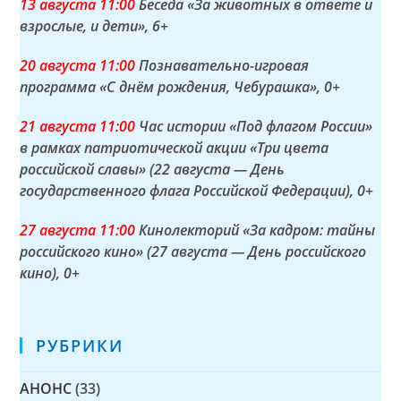
13 а
вгуста
11:00
Беседа «За животных в ответе и
взрослые, и дети»
, 6+
20 а
вгуста
11:00
Познавательно-игровая
программа «С днём рождения, Чебурашка»
, 0+
21 а
вгуста
11:00
Час истории «Под флагом России»
в рамках патриотической акции «Три цвета
российской славы» (22 августа — День
государственного флага Российской Федерации)
, 0+
27 а
вгуста
11:00
Кинолекторий «За кадром: тайны
российского кино» (27 августа — День российского
кино)
, 0+
РУБРИКИ
АНОНС
(33)