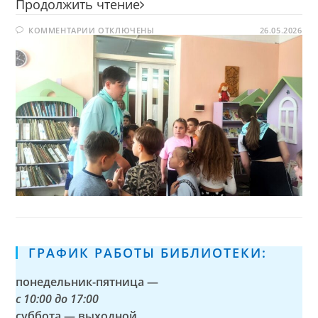
Сегодня
Продолжить чтение
я
К
КОММЕНТАРИИ
ОТКЛЮЧЕНЫ
—
26.05.2026
ЗАПИСИ
библиотекарь
СЕГОДНЯ
Я
—
БИБЛИОТЕКАРЬ
ГРАФИК РАБОТЫ БИБЛИОТЕКИ:
понедельник-пятница —
с
10:00 до 17:00
суббота — выходной