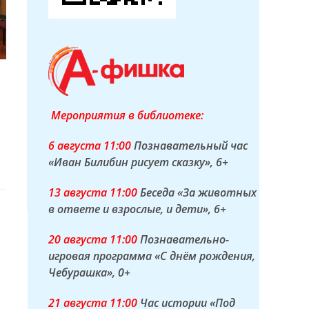
Мероприятия в библиотеке:
6 а
вгуста
11:00
Познавательный час
«Иван Билибин рисует сказку»
, 6+
13 а
вгуста
11:00
Беседа «За животных
в ответе и взрослые, и дети»
, 6+
20 а
вгуста
11:00
Познавательно-
игровая программа «С днём рождения,
Чебурашка»
, 0+
21 а
вгуста
11:00
Час истории «Под