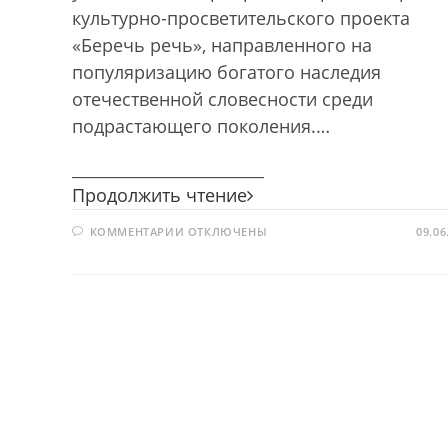
культурно-просветительского проекта
«Беречь речь», направленного на
популяризацию богатого наследия
отечественной словесности среди
подрастающего поколения.…
________________________
Быть
Продолжить чтение
грамотным
К
КОММЕНТАРИИ
ОТКЛЮЧЕНЫ
–
09.06
ЗАПИСИ
быть
БЫТЬ
ГРАМОТНЫМ
успешным
–
БЫТЬ
УСПЕШНЫМ