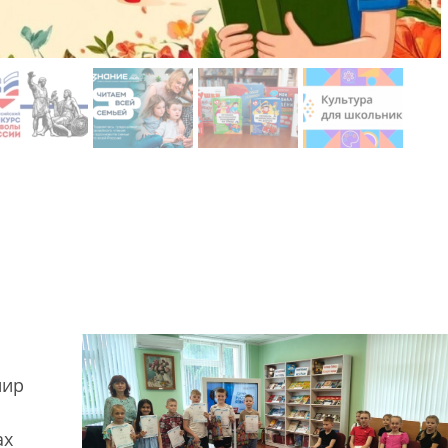
нир
ах