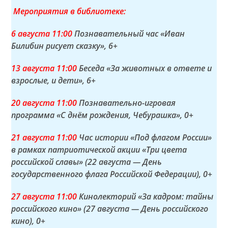
Мероприятия в библиотеке:
6 а
вгуста
11:00
Познавательный час «Иван
Билибин рисует сказку»
, 6+
13 а
вгуста
11:00
Беседа «За животных в ответе и
взрослые, и дети»
, 6+
20 а
вгуста
11:00
Познавательно-игровая
программа «С днём рождения, Чебурашка»
, 0+
21 а
вгуста
11:00
Час истории «Под флагом России»
в рамках патриотической акции «Три цвета
российской славы» (22 августа — День
государственного флага Российской Федерации)
, 0+
27 а
вгуста
11:00
Кинолекторий «За кадром: тайны
российского кино» (27 августа — День российского
кино)
, 0+