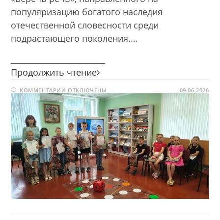
популяризацию богатого наследия
отечественной словесности среди
подрастающего поколения.…
________________________
Быть
Продолжить чтение
грамотным
К
КОММЕНТАРИИ
ОТКЛЮЧЕНЫ
–
09.06.2026
ЗАПИСИ
быть
БЫТЬ
ГРАМОТНЫМ
успешным
–
БЫТЬ
УСПЕШНЫМ