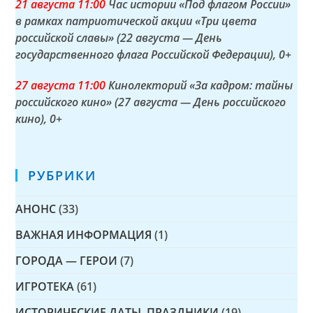
21 а
вгуста
11:00
Час истории «Под флагом России»
в рамках патриотической акции «Три цвета
российской славы» (22 августа — День
государственного флага Российской Федерации)
, 0+
27 а
вгуста
11:00
Кинолекторий «За кадром: тайны
российского кино» (27 августа — День российского
кино)
, 0+
РУБРИКИ
АНОНС
(33)
ВАЖНАЯ ИНФОРМАЦИЯ
(1)
ГОРОДА — ГЕРОИ
(7)
ИГРОТЕКА
(61)
ИСТОРИЧЕСКИЕ ДАТЫ, ПРАЗДНИКИ
(19)