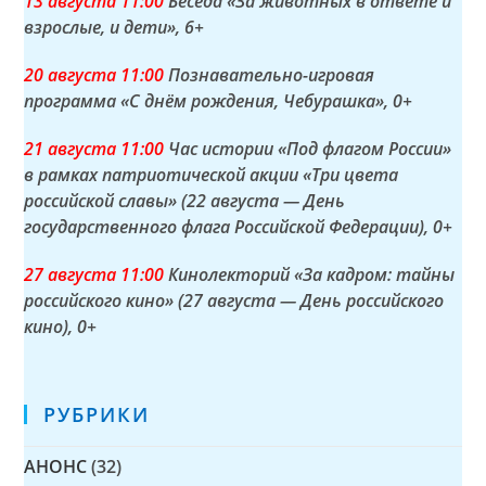
13 а
вгуста
11:00
Беседа «За животных в ответе и
взрослые, и дети»
, 6+
20 а
вгуста
11:00
Познавательно-игровая
программа «С днём рождения, Чебурашка»
, 0+
21 а
вгуста
11:00
Час истории «Под флагом России»
в рамках патриотической акции «Три цвета
российской славы» (22 августа — День
государственного флага Российской Федерации)
, 0+
27 а
вгуста
11:00
Кинолекторий «За кадром: тайны
российского кино» (27 августа — День российского
кино)
, 0+
РУБРИКИ
АНОНС
(32)