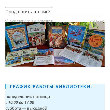
________________________
Слово
Продолжить чтение
во
К
КОММЕНТАРИИ
ОТКЛЮЧЕНЫ
славу
01.11.2024
ЗАПИСИ
единства
СЛОВО
ВО
СЛАВУ
ЕДИНСТВА
ГРАФИК РАБОТЫ БИБЛИОТЕКИ:
понедельник-пятница —
с
10:00 до 17:00
суббота — выходной