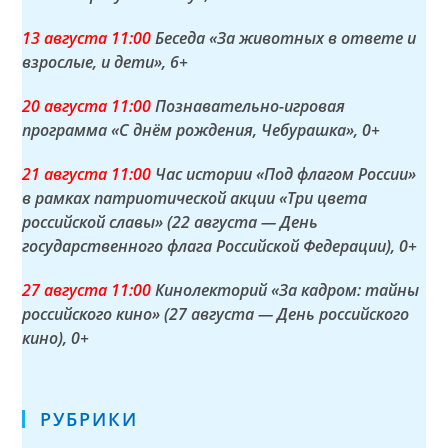
13 а
вгуста
11:00
Беседа «За животных в ответе и
взрослые, и дети»
, 6+
20 а
вгуста
11:00
Познавательно-игровая
программа «С днём рождения, Чебурашка»
, 0+
21 а
вгуста
11:00
Час истории «Под флагом России»
в рамках патриотической акции «Три цвета
российской славы» (22 августа — День
государственного флага Российской Федерации)
, 0+
27 а
вгуста
11:00
Кинолекторий «За кадром: тайны
российского кино» (27 августа — День российского
кино)
, 0+
РУБРИКИ