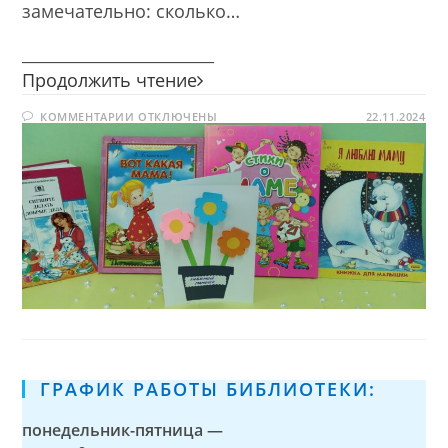
замечательно: сколько…
________________________
Свет
Продолжить чтение
материнства
К
КОММЕНТАРИИ
ОТКЛЮЧЕНЫ
—
22.11.2024
ЗАПИСИ
свет
СВЕТ
МАТЕРИНСТВА
любви!
—
СВЕТ
ЛЮБВИ!
ГРАФИК РАБОТЫ БИБЛИОТЕКИ:
понедельник-пятница —