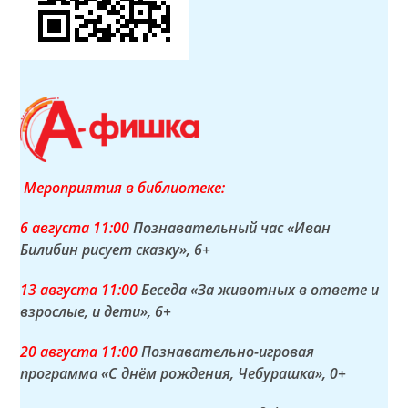
Мероприятия в библиотеке:
6 а
вгуста
11:00
Познавательный час «Иван
Билибин рисует сказку»
, 6+
13 а
вгуста
11:00
Беседа «За животных в ответе и
взрослые, и дети»
, 6+
20 а
вгуста
11:00
Познавательно-игровая
программа «С днём рождения, Чебурашка»
, 0+