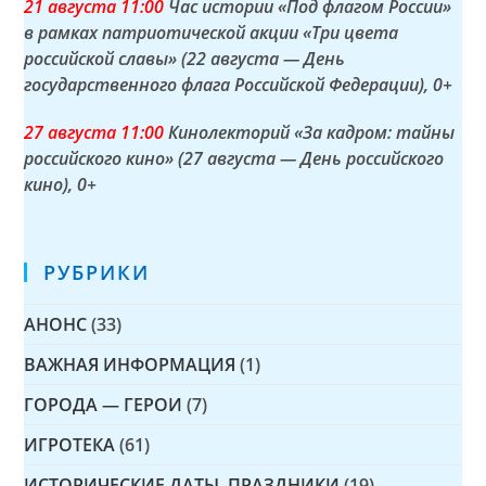
21 а
вгуста
11:00
Час истории «Под флагом России»
в рамках патриотической акции «Три цвета
российской славы» (22 августа — День
государственного флага Российской Федерации)
, 0+
27 а
вгуста
11:00
Кинолекторий «За кадром: тайны
российского кино» (27 августа — День российского
кино)
, 0+
РУБРИКИ
АНОНС
(33)
ВАЖНАЯ ИНФОРМАЦИЯ
(1)
ГОРОДА — ГЕРОИ
(7)
ИГРОТЕКА
(61)
ИСТОРИЧЕСКИЕ ДАТЫ, ПРАЗДНИКИ
(19)