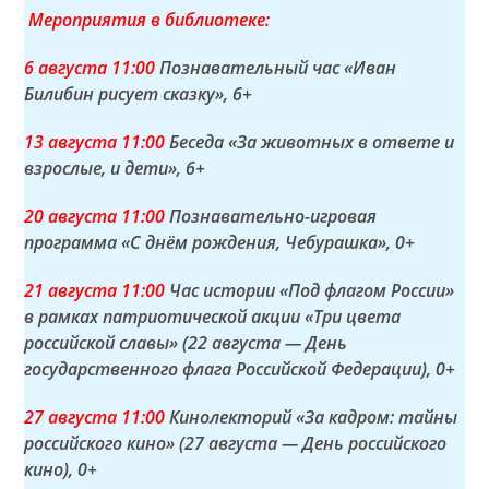
Мероприятия в библиотеке:
6 а
вгуста
11:00
Познавательный час «Иван
Билибин рисует сказку»
, 6+
13 а
вгуста
11:00
Беседа «За животных в ответе и
взрослые, и дети»
, 6+
20 а
вгуста
11:00
Познавательно-игровая
программа «С днём рождения, Чебурашка»
, 0+
21 а
вгуста
11:00
Час истории «Под флагом России»
в рамках патриотической акции «Три цвета
российской славы» (22 августа — День
государственного флага Российской Федерации)
, 0+
27 а
вгуста
11:00
Кинолекторий «За кадром: тайны
российского кино» (27 августа — День российского
кино)
, 0+