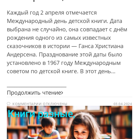
Каждый год 2 апреля отмечается
Международный день детской книги. Дата
выбрана не случайно, она совпадает с днём
рождения одного из самых известных
сказочников в истории — Ганса Христиана
Андерсена. Празднование этой даты было
установлено в 1967 году Международным
советом по детской книге. В этот день…
________________________
Книги
Продолжить чтение
разные,
К
КОММЕНТАРИИ
ОТКЛЮЧЕНЫ
книги
03.04.2024
ЗАПИСИ
важные
КНИГИ
РАЗНЫЕ,
КНИГИ
ВАЖНЫЕ