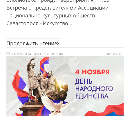
Встреча с представителями Ассоциации
национально-культурных обществ
Севастополя «Искусство…
________________________
Страна
Продолжить чтение
сильна
К
КОММЕНТАРИИ
ОТКЛЮЧЕНЫ
единством
30.10.2023
ЗАПИСИ
СТРАНА
СИЛЬНА
ЕДИНСТВОМ