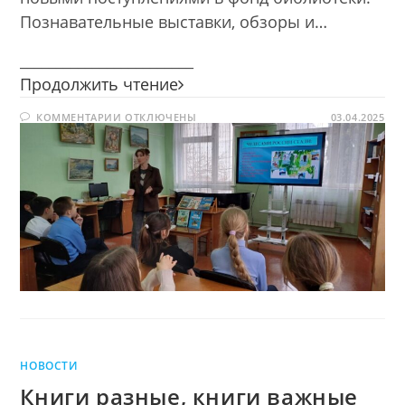
Познавательные выставки, обзоры и…
________________________
Путешествие
Продолжить чтение
в
К
КОММЕНТАРИИ
ОТКЛЮЧЕНЫ
мир
03.04.2025
ЗАПИСИ
книжных
ПУТЕШЕСТВИЕ
В
новинок
МИР
КНИЖНЫХ
НОВИНОК
НОВОСТИ
Книги разные, книги важные