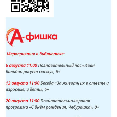
Мероприятия в библиотеке:
6 а
вгуста
11:00
Познавательный час «Иван
Билибин рисует сказку»
, 6+
13 а
вгуста
11:00
Беседа «За животных в ответе и
взрослые, и дети»
, 6+
20 а
вгуста
11:00
Познавательно-игровая
программа «С днём рождения, Чебурашка»
, 0+