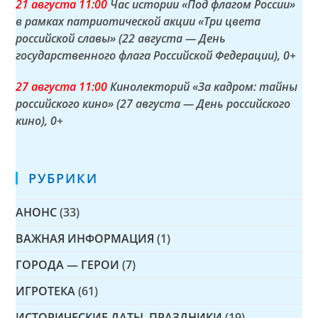
21 а
вгуста
11:00
Час истории «Под флагом России»
в рамках патриотической акции «Три цвета
российской славы» (22 августа — День
государственного флага Российской Федерации)
, 0+
27 а
вгуста
11:00
Кинолекторий «За кадром: тайны
российского кино» (27 августа — День российского
кино)
, 0+
РУБРИКИ
АНОНС
(33)
ВАЖНАЯ ИНФОРМАЦИЯ
(1)
ГОРОДА — ГЕРОИ
(7)
ИГРОТЕКА
(61)
ИСТОРИЧЕСКИЕ ДАТЫ, ПРАЗДНИКИ
(19)