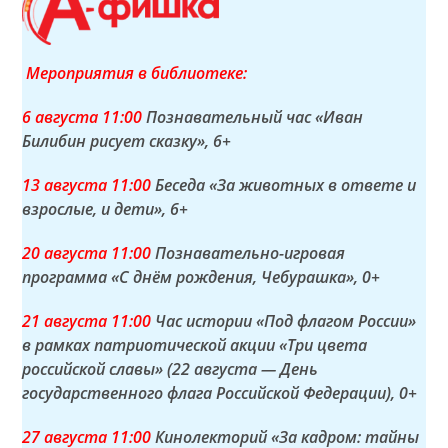
Мероприятия в библиотеке:
6 а
вгуста
11:00
Познавательный час «Иван
Билибин рисует сказку»
, 6+
13 а
вгуста
11:00
Беседа «За животных в ответе и
взрослые, и дети»
, 6+
20 а
вгуста
11:00
Познавательно-игровая
программа «С днём рождения, Чебурашка»
, 0+
21 а
вгуста
11:00
Час истории «Под флагом России»
в рамках патриотической акции «Три цвета
российской славы» (22 августа — День
государственного флага Российской Федерации)
, 0+
27 а
вгуста
11:00
Кинолекторий «За кадром: тайны