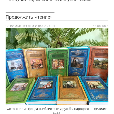
________________________
Праздник
Продолжить чтение
путешествий
К
КОММЕНТАРИИ
ОТКЛЮЧЕНЫ
и
18.08.2025
ЗАПИСИ
открытий
ПРАЗДНИК
ПУТЕШЕСТВИЙ
И
ОТКРЫТИЙ
Фото книг из фонда «Библиотеки Дружбы народов» — филиала
№14.