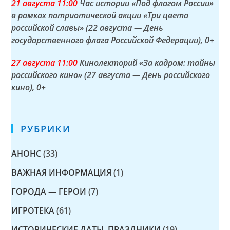
21 а
вгуста
11:00
Час истории «Под флагом России»
в рамках патриотической акции «Три цвета
российской славы» (22 августа — День
государственного флага Российской Федерации)
, 0+
27 а
вгуста
11:00
Кинолекторий «За кадром: тайны
российского кино» (27 августа — День российского
кино)
, 0+
РУБРИКИ
АНОНС
(33)
ВАЖНАЯ ИНФОРМАЦИЯ
(1)
ГОРОДА — ГЕРОИ
(7)
ИГРОТЕКА
(61)
ИСТОРИЧЕСКИЕ ДАТЫ, ПРАЗДНИКИ
(19)