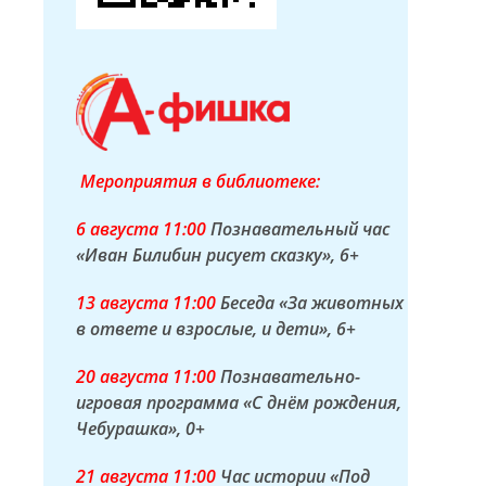
Мероприятия в библиотеке:
6 а
вгуста
11:00
Познавательный час
«Иван Билибин рисует сказку»
, 6+
13 а
вгуста
11:00
Беседа «За животных
в ответе и взрослые, и дети»
, 6+
20 а
вгуста
11:00
Познавательно-
игровая программа «С днём рождения,
Чебурашка»
, 0+
21 а
вгуста
11:00
Час истории «Под