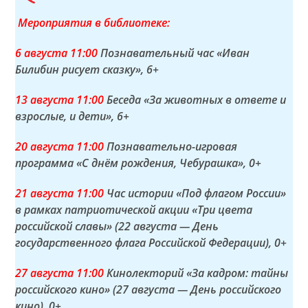
Мероприятия в библиотеке:
6 а
вгуста
11:00
Познавательный час «Иван
Билибин рисует сказку»
, 6+
13 а
вгуста
11:00
Беседа «За животных в ответе и
взрослые, и дети»
, 6+
20 а
вгуста
11:00
Познавательно-игровая
программа «С днём рождения, Чебурашка»
, 0+
21 а
вгуста
11:00
Час истории «Под флагом России»
в рамках патриотической акции «Три цвета
российской славы» (22 августа — День
государственного флага Российской Федерации)
, 0+
27 а
вгуста
11:00
Кинолекторий «За кадром: тайны
российского кино» (27 августа — День российского
кино)
, 0+