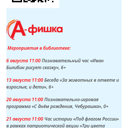
Мероприятия в библиотеке:
6 а
вгуста
11:00
Познавательный час «Иван
Билибин рисует сказку»
, 6+
13 а
вгуста
11:00
Беседа «За животных в ответе и
взрослые, и дети»
, 6+
20 а
вгуста
11:00
Познавательно-игровая
программа «С днём рождения, Чебурашка»
, 0+
21 а
вгуста
11:00
Час истории «Под флагом России»
в рамках патриотической акции «Три цвета