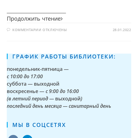
________________________
Цветик-
Продолжить чтение
семицветик
К
КОММЕНТАРИИ
ОТКЛЮЧЕНЫ
28.01.2022
ЗАПИСИ
ЦВЕТИК-
СЕМИЦВЕТИК
ГРАФИК РАБОТЫ БИБЛИОТЕКИ:
понедельник-пятница —
с
10:00 до 17:00
суббота — выходной
воскресенье —
с 9:00 до 16:00
(в летний период —
выходной
)
последний день месяца — санитарный день
МЫ В СОЦСЕТЯХ
vkontakte
telegram