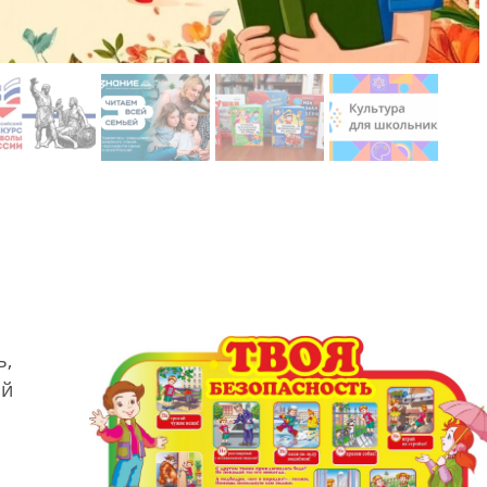
ь,
ой