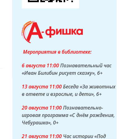
Мероприятия в библиотеке:
6 а
вгуста
11:00
Познавательный час
«Иван Билибин рисует сказку»
, 6+
13 а
вгуста
11:00
Беседа «За животных
в ответе и взрослые, и дети»
, 6+
20 а
вгуста
11:00
Познавательно-
игровая программа «С днём рождения,
Чебурашка»
, 0+
21 а
вгуста
11:00
Час истории «Под