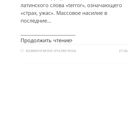
латинского слова «terror», означающего
«страх, ужас». Массовое насилие в
последние…
________________________
Твоя
Продолжить чтение
безопасность.
К
КОММЕНТАРИИ
ОТКЛЮЧЕНЫ
Антитеррор
27.06
ЗАПИСИ
ТВОЯ
БЕЗОПАСНОСТЬ.
АНТИТЕРРОР