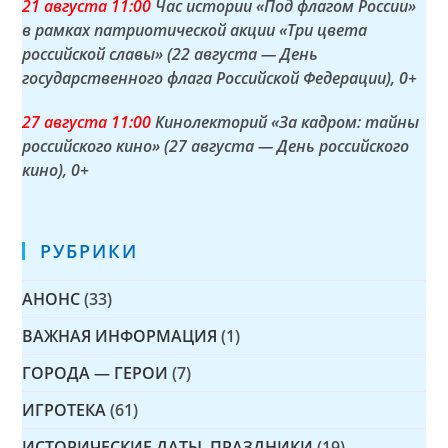
21 а
вгуста
11:00
Час истории «Под флагом России»
в рамках патриотической акции «Три цвета
российской славы» (22 августа — День
государственного флага Российской Федерации)
, 0+
27 а
вгуста
11:00
Кинолекторий «За кадром: тайны
российского кино» (27 августа — День российского
кино)
, 0+
РУБРИКИ
АНОНС
(33)
ВАЖНАЯ ИНФОРМАЦИЯ
(1)
ГОРОДА — ГЕРОИ
(7)
ИГРОТЕКА
(61)
ИСТОРИЧЕСКИЕ ДАТЫ, ПРАЗДНИКИ
(19)