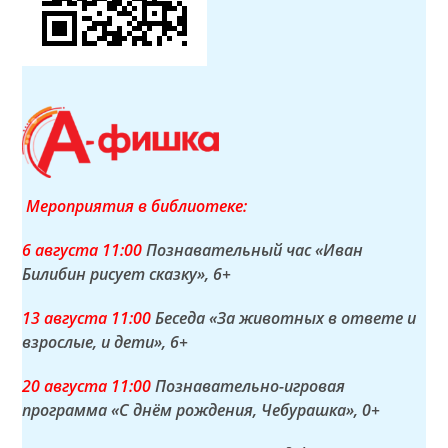
Мероприятия в библиотеке:
6 а
вгуста
11:00
Познавательный час «Иван
Билибин рисует сказку»
, 6+
13 а
вгуста
11:00
Беседа «За животных в ответе и
взрослые, и дети»
, 6+
20 а
вгуста
11:00
Познавательно-игровая
программа «С днём рождения, Чебурашка»
, 0+