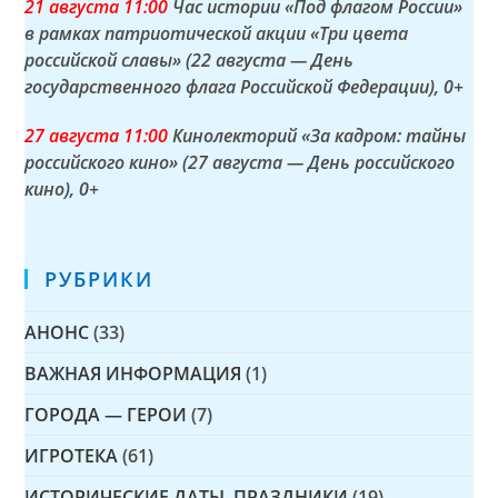
21 а
вгуста
11:00
Час истории «Под флагом России»
в рамках патриотической акции «Три цвета
российской славы» (22 августа — День
государственного флага Российской Федерации)
, 0+
27 а
вгуста
11:00
Кинолекторий «За кадром: тайны
российского кино» (27 августа — День российского
кино)
, 0+
РУБРИКИ
АНОНС
(33)
ВАЖНАЯ ИНФОРМАЦИЯ
(1)
ГОРОДА — ГЕРОИ
(7)
ИГРОТЕКА
(61)
ИСТОРИЧЕСКИЕ ДАТЫ, ПРАЗДНИКИ
(19)