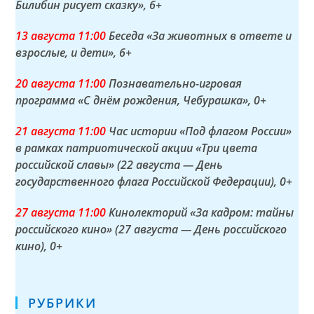
Билибин рисует сказку»
, 6+
13 а
вгуста
11:00
Беседа «За животных в ответе и
взрослые, и дети»
, 6+
20 а
вгуста
11:00
Познавательно-игровая
программа «С днём рождения, Чебурашка»
, 0+
21 а
вгуста
11:00
Час истории «Под флагом России»
в рамках патриотической акции «Три цвета
российской славы» (22 августа — День
государственного флага Российской Федерации)
, 0+
27 а
вгуста
11:00
Кинолекторий «За кадром: тайны
российского кино» (27 августа — День российского
кино)
, 0+
РУБРИКИ