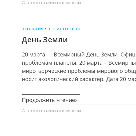
К
КОММЕНТАРИИ
ОТКЛЮЧЕНЫ
разные…
ЗАПИСИ
Театральное
ТЕАТРЫ
БЫВАЮТ
закулисье
РАЗНЫЕ…
ТЕАТРАЛЬНОЕ
ЗАКУЛИСЬЕ
ЭКОЛОГИЯ
/
ЭТО ИНТЕРЕСНО
День Земли
20 марта — Всемирный День Земли. Офиц
проблемам планеты. 20 марта – Всемирны
миротворческие проблемы мирового общес
носит экологический характер. Дата 20 м
________________________
День
Продолжить чтение
Земли
К
КОММЕНТАРИИ
ОТКЛЮЧЕНЫ
ЗАПИСИ
ДЕНЬ
ЗЕМЛИ