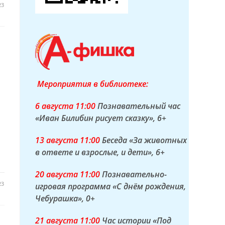
23
Мероприятия в библиотеке:
6 а
вгуста
11:00
Познавательный час
«Иван Билибин рисует сказку»
, 6+
13 а
вгуста
11:00
Беседа «За животных
в ответе и взрослые, и дети»
, 6+
20 а
вгуста
11:00
Познавательно-
23
игровая программа «С днём рождения,
Чебурашка»
, 0+
21 а
вгуста
11:00
Час истории «Под