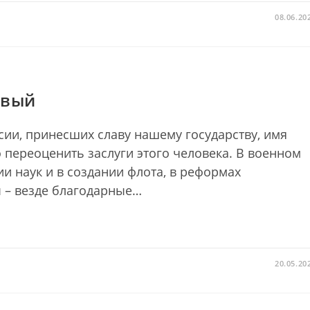
08.06.20
рвый
сии, принесших славу нашему государству, имя
о переоценить заслуги этого человека. В военном
ии наук и в создании флота, в реформах
 – везде благодарные…
20.05.20