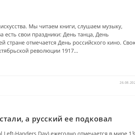
искусства. Мы читаем книги, слушаем музыку,
а есть свои праздники: День танца, День
шей стране отмечается День российского кино. Сво
Октябрьской революции 1917…
26.08.20
стали, а русский ее подковал
 Left-Handers Day) ежегодно отмечается в мире 13