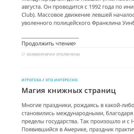
августа. Он проводится с 1992 года по ин
Club). Массовое движение левшей началос
уволенного полицейского Франклина Уинб
________________________
Англичанин
Продолжить чтение
сделал
К
КОММЕНТАРИИ
ОТКЛЮЧЕНЫ
блоху
ЗАПИСИ
из
АНГЛИЧАНИН
СДЕЛАЛ
стали,
БЛОХУ
ИЗ
а
СТАЛИ,
русский
ИГРОТЕКА
/
ЭТО ИНТЕРЕСНО
А
РУССКИЙ
ее
Магия книжных страниц
ЕЕ
подковал
ПОДКОВАЛ
Многие праздники, рождаясь в какой-либо
становились международными, благодаря 
пределы государства. Так произошло и 
Появившийся в Америке, праздник практи