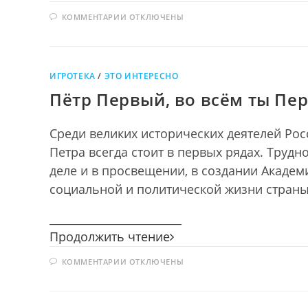
сладость
К
КОММЕНТАРИИ
ОТКЛЮЧЕНЫ
ЗАПИСИ
МОРОЗНАЯ
СЛАДОСТЬ
ИГРОТЕКА
/
ЭТО ИНТЕРЕСНО
Пётр Первый, во всём ты Пе
Среди великих исторических деятелей Рос
Петра всегда стоит в первых рядах. Трудн
деле и в просвещении, в создании Академ
социальной и политической жизни страны
________________________
Пётр
Продолжить чтение
Первый,
К
КОММЕНТАРИИ
ОТКЛЮЧЕНЫ
во
ЗАПИСИ
всём
ПЁТР
ПЕРВЫЙ,
ты
ВО
ВСЁМ
Первый