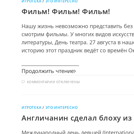
ИГРОТЕКА
/
ЭТО ИНТЕРЕСНО
Фильм! Фильм! Фильм!
Нашу жизнь невозможно представить без 
смотрим фильмы. У многих видов искусств
литературы, День театра. 27 августа в на
историю этот праздник ведёт со времён 
________________________
Фильм!
Продолжить чтение
Фильм!
К
КОММЕНТАРИИ
ОТКЛЮЧЕНЫ
Фильм!
ЗАПИСИ
ФИЛЬМ!
ФИЛЬМ!
ФИЛЬМ!
ИГРОТЕКА
/
ЭТО ИНТЕРЕСНО
Англичанин сделал блоху из 
Международный день левшей (International