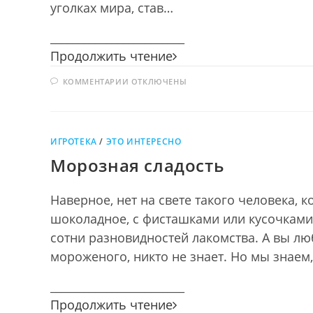
уголках мира, став…
________________________
Магия
Продолжить чтение
книжных
К
КОММЕНТАРИИ
ОТКЛЮЧЕНЫ
страниц
ЗАПИСИ
МАГИЯ
КНИЖНЫХ
СТРАНИЦ
ИГРОТЕКА
/
ЭТО ИНТЕРЕСНО
Морозная сладость
Наверное, нет на свете такого человека,
шоколадное, с фисташками или кусочками
сотни разновидностей лакомства. А вы л
мороженого, никто не знает. Но мы знаем
________________________
Морозная
Продолжить чтение