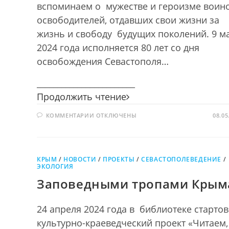
вспоминаем о мужестве и героизме воин
освободителей, отдавших свои жизни за
жизнь и свободу будущих поколений. 9 м
2024 года исполняется 80 лет со дня
освобождения Севастополя…
________________________
Севастополь
Продолжить чтение
Героический
К
КОММЕНТАРИИ
ОТКЛЮЧЕНЫ
08.05
ЗАПИСИ
СЕВАСТОПОЛЬ
ГЕРОИЧЕСКИЙ
КРЫМ
/
НОВОСТИ
/
ПРОЕКТЫ
/
СЕВАСТОПОЛЕВЕДЕНИЕ
/
ЭКОЛОГИЯ
Заповедными тропами Крым
24 апреля 2024 года в библиотеке старто
культурно-краеведческий проект «Читаем,