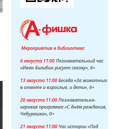
Мероприятия в библиотеке:
6 а
вгуста
11:00
Познавательный час
«Иван Билибин рисует сказку»
, 6+
13 а
вгуста
11:00
Беседа «За животных
в ответе и взрослые, и дети»
, 6+
20 а
вгуста
11:00
Познавательно-
игровая программа «С днём рождения,
Чебурашка»
, 0+
21 а
вгуста
11:00
Час истории «Под