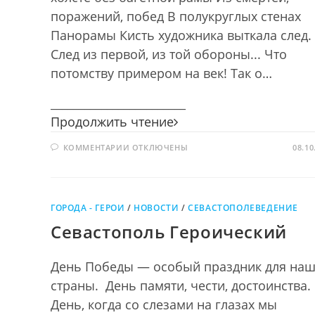
поражений, побед В полукруглых стенах
Панорамы Кисть художника выткала след.
След из первой, из той обороны... Что
потомству примером на век! Так о…
________________________
Героическая
Продолжить чтение
история
К
КОММЕНТАРИИ
ОТКЛЮЧЕНЫ
героического
08.10
ЗАПИСИ
полотна
ГЕРОИЧЕСКАЯ
ИСТОРИЯ
ГЕРОИЧЕСКОГО
ПОЛОТНА
ГОРОДА - ГЕРОИ
/
НОВОСТИ
/
СЕВАСТОПОЛЕВЕДЕНИЕ
Севастополь Героический
День Победы — особый праздник для на
страны. День памяти, чести, достоинства.
День, когда со слезами на глазах мы