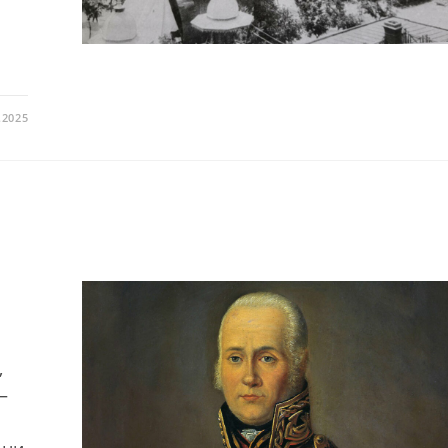
.2025
,
—