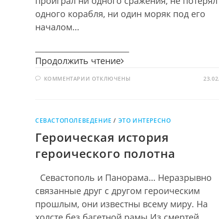
проиграл ни одного сражения, не потерял
одного корабля, ни один моряк под его
началом…
________________________
Святой
Продолжить чтение
праведный
К
КОММЕНТАРИИ
ОТКЛЮЧЕНЫ
воин
23.02
ЗАПИСИ
СВЯТОЙ
ПРАВЕДНЫЙ
ВОИН
СЕВАСТОПОЛЕВЕДЕНИЕ
/
ЭТО ИНТЕРЕСНО
Героическая история
героического полотна
Севастополь и Панорама… Неразрывно
связанные друг с другом героическим
прошлым, они известны всему миру. На
холсте без багетной рамы Из смертей,