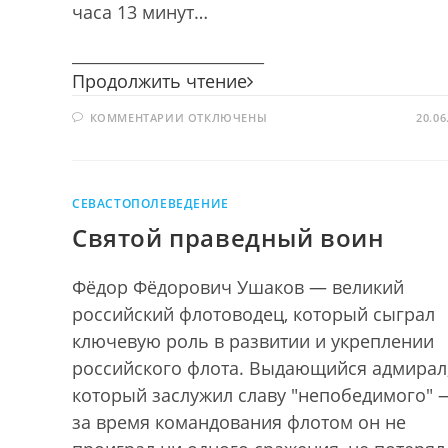
часа 13 минут…
________________________
Знать,
Продолжить чтение
чтобы
К
КОММЕНТАРИИ
ОТКЛЮЧЕНЫ
помнить!
20.06
ЗАПИСИ
ЗНАТЬ,
ЧТОБЫ
ПОМНИТЬ!
СЕВАСТОПОЛЕВЕДЕНИЕ
Святой праведный воин
Фёдор Фёдорович Ушаков — великий
российский флотоводец, который сыграл
ключевую роль в развитии и укреплении
российского флота. Выдающийся адмирал
который заслужил славу "непобедимого" 
за время командования флотом он не