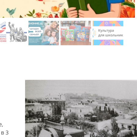
е,
в 3