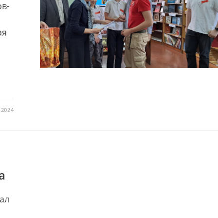
ов-
ая
.2024
а
вал