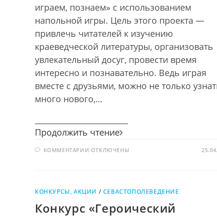
играем, познаем» с использованием
напольной игры. Цель этого проекта —
привлечь читателей к изучению
краеведческой литературы, организовать
увлекательный досуг, провести время
интересно и познавательно. Ведь играя
вместе с друзьями, можно не только узнат
много нового,…
________________________
Заповедными
Продолжить чтение
тропами
К
КОММЕНТАРИИ
ОТКЛЮЧЕНЫ
Крыма
25.04
ЗАПИСИ
ЗАПОВЕДНЫМИ
ТРОПАМИ
КРЫМА
КОНКУРСЫ, АКЦИИ
/
СЕВАСТОПОЛЕВЕДЕНИЕ
Конкурс «Героический