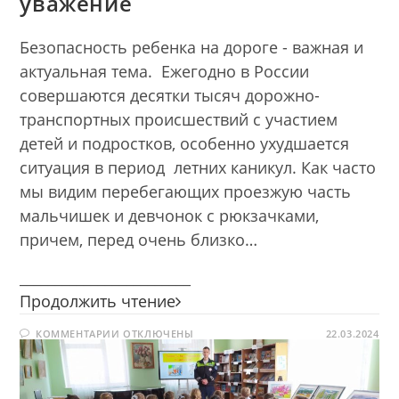
уважение
Безопасность ребенка на дороге - важная и
актуальная тема. Ежегодно в России
совершаются десятки тысяч дорожно-
транспортных происшествий с участием
детей и подростков, особенно ухудшается
ситуация в период летних каникул. Как часто
мы видим перебегающих проезжую часть
мальчишек и девчонок с рюкзачками,
причем, перед очень близко…
________________________
Правилам
Продолжить чтение
движения
К
КОММЕНТАРИИ
ОТКЛЮЧЕНЫ
—
22.03.2024
ЗАПИСИ
наше
ПРАВИЛАМ
ДВИЖЕНИЯ
уважение
—
НАШЕ