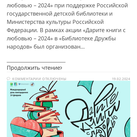
любовью – 2024» при поддержке Российской
государственной детской библиотеки и
Министерства культуры Российской
Федерации. В рамках акции «Дарите книги с
любовью – 2024» в «Библиотеке Дружбы
народов» был организован…
________________________
Завершилась
Продолжить чтение
Восьмая
К
КОММЕНТАРИИ
ОТКЛЮЧЕНЫ
общероссийская
19.02.2024
ЗАПИСИ
акция
ЗАВЕРШИЛАСЬ
ВОСЬМАЯ
«Дарите
ОБЩЕРОССИЙСКАЯ
АКЦИЯ
книги
«ДАРИТЕ
с
КНИГИ
С
любовью
ЛЮБОВЬЮ
–
–
2024»
2024»