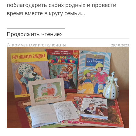
поблагодарить своих родных и провести
время вместе в кругу семьи…
________________________
День
Продолжить чтение
бабушек
К
КОММЕНТАРИИ
ОТКЛЮЧЕНЫ
и
29.10.2023
ЗАПИСИ
дедушек
ДЕНЬ
БАБУШЕК
И
ДЕДУШЕК