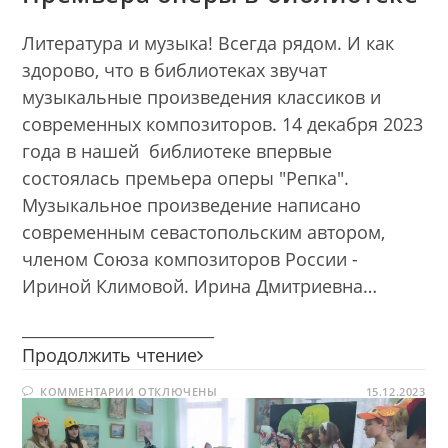
Литература и музыка! Всегда рядом. И как
здорово, что в библиотеках звучат
музыкальные произведения классиков и
современных композиторов. 14 декабря 2023
года в нашей библиотеке впервые
состоялась премьера оперы "Репка".
Музыкальное произведение написано
современным севастопольским автором,
членом Союза композиторов России -
Ириной Климовой. Ирина Дмитриевна…
________________________
Премьера
Продолжить чтение
оперы
К
КОММЕНТАРИИ
ОТКЛЮЧЕНЫ
в
15.12.2023
ЗАПИСИ
библиотеке
ПРЕМЬЕРА
ОПЕРЫ
В