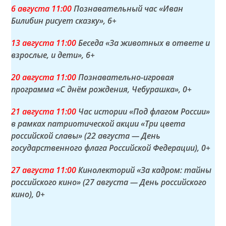
6 а
вгуста
11:00
Познавательный час «Иван
Билибин рисует сказку»
, 6+
13 а
вгуста
11:00
Беседа «За животных в ответе и
взрослые, и дети»
, 6+
20 а
вгуста
11:00
Познавательно-игровая
программа «С днём рождения, Чебурашка»
, 0+
21 а
вгуста
11:00
Час истории «Под флагом России»
в рамках патриотической акции «Три цвета
российской славы» (22 августа — День
государственного флага Российской Федерации)
, 0+
27 а
вгуста
11:00
Кинолекторий «За кадром: тайны
российского кино» (27 августа — День российского
кино)
, 0+