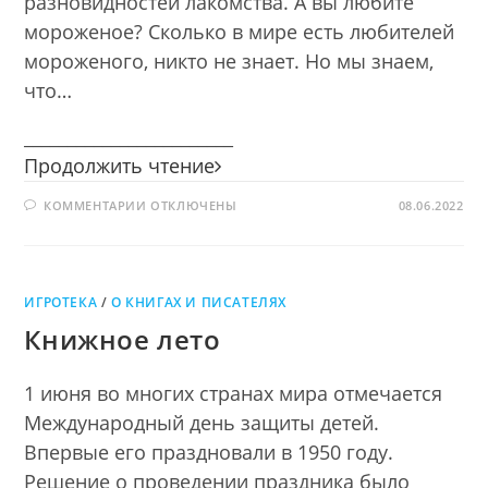
разновидностей лакомства. А вы любите
мороженое? Сколько в мире есть любителей
мороженого, никто не знает. Но мы знаем,
что…
________________________
Морозная
Продолжить чтение
сладость
К
КОММЕНТАРИИ
ОТКЛЮЧЕНЫ
08.06.2022
ЗАПИСИ
МОРОЗНАЯ
СЛАДОСТЬ
ИГРОТЕКА
/
О КНИГАХ И ПИСАТЕЛЯХ
Книжное лето
1 июня во многих странах мира отмечается
Международный день защиты детей.
Впервые его праздновали в 1950 году.
Решение о проведении праздника было