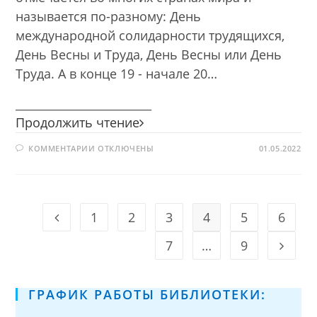
называется по-разному: День
международной солидарности трудящихся,
День Весны и Труда, День Весны или День
Труда. А в конце 19 - начале 20…
________________________
Праздник
Продолжить чтение
Весны
К
КОММЕНТАРИИ
ОТКЛЮЧЕНЫ
и
01.05.2022
ЗАПИСИ
Труда
ПРАЗДНИК
ВЕСНЫ
со
И
ТРУДА
сказочными
СО
героями
СКАЗОЧНЫМИ
1
2
3
4
5
6
Go to the previous page
ГЕРОЯМИ
7
…
9
Go to t
ГРАФИК РАБОТЫ БИБЛИОТЕКИ: