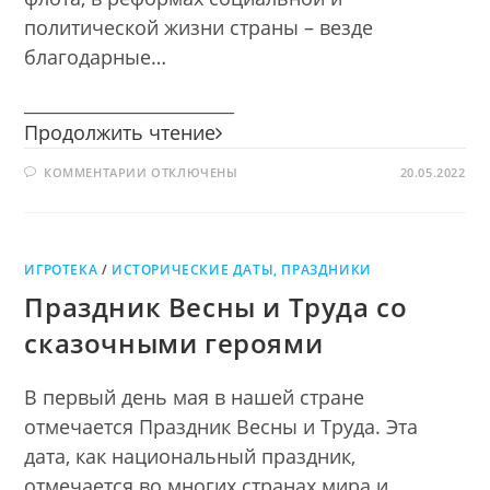
политической жизни страны – везде
благодарные…
________________________
Пётр
Продолжить чтение
Первый,
К
КОММЕНТАРИИ
ОТКЛЮЧЕНЫ
во
20.05.2022
ЗАПИСИ
всём
ПЁТР
ПЕРВЫЙ,
ты
ВО
ВСЁМ
Первый
ТЫ
ИГРОТЕКА
/
ИСТОРИЧЕСКИЕ ДАТЫ, ПРАЗДНИКИ
ПЕРВЫЙ
Праздник Весны и Труда со
сказочными героями
В первый день мая в нашей стране
отмечается Праздник Весны и Труда. Эта
дата, как национальный праздник,
отмечается во многих странах мира и