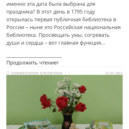
именно эта дата была выбрана для
праздника? В этот день в 1795 году
открылась первая публичная библиотека в
России – ныне это Российская национальная
библиотека. Просвещать умы, согревать
души и сердца – вот главная функция…
________________________
Библио
Продолжить чтение
IQ
К
КОММЕНТАРИИ
ОТКЛЮЧЕНЫ
27.05.2022
ЗАПИСИ
БИБЛИО
IQ