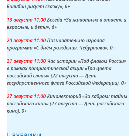
Билибин рисует сказку»
, 6+
13 а
вгуста
11:00
Беседа «За животных в ответе и
взрослые, и дети»
, 6+
20 а
вгуста
11:00
Познавательно-игровая
программа «С днём рождения, Чебурашка»
, 0+
21 а
вгуста
11:00
Час истории «Под флагом России»
в рамках патриотической акции «Три цвета
российской славы» (22 августа — День
государственного флага Российской Федерации)
, 0+
27 а
вгуста
11:00
Кинолекторий «За кадром: тайны
российского кино» (27 августа — День российского
кино)
, 0+
РУБРИКИ