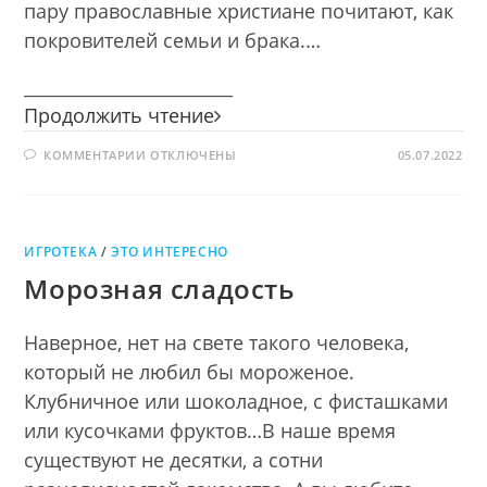
пару православные христиане почитают, как
покровителей семьи и брака.…
________________________
Читаем
Продолжить чтение
всей
К
КОММЕНТАРИИ
ОТКЛЮЧЕНЫ
семьёй
05.07.2022
ЗАПИСИ
ЧИТАЕМ
ВСЕЙ
СЕМЬЁЙ
ИГРОТЕКА
/
ЭТО ИНТЕРЕСНО
Морозная сладость
Наверное, нет на свете такого человека,
который не любил бы мороженое.
Клубничное или шоколадное, с фисташками
или кусочками фруктов…В наше время
существуют не десятки, а сотни