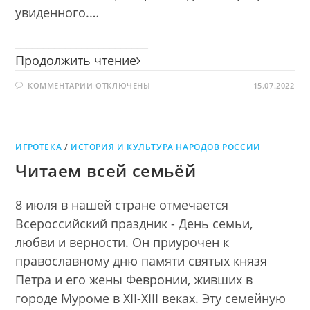
увиденного.…
________________________
В
Продолжить чтение
гостях
К
КОММЕНТАРИИ
ОТКЛЮЧЕНЫ
у
15.07.2022
ЗАПИСИ
сказки
В
ГОСТЯХ
У
СКАЗКИ
ИГРОТЕКА
/
ИСТОРИЯ И КУЛЬТУРА НАРОДОВ РОССИИ
Читаем всей семьёй
8 июля в нашей стране отмечается
Всероссийский праздник - День семьи,
любви и верности. Он приурочен к
православному дню памяти святых князя
Петра и его жены Февронии, живших в
городе Муроме в XII-XIII веках. Эту семейную