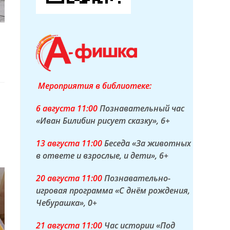
Мероприятия в библиотеке:
6 а
вгуста
11:00
Познавательный час
«Иван Билибин рисует сказку»
, 6+
13 а
вгуста
11:00
Беседа «За животных
в ответе и взрослые, и дети»
, 6+
20 а
вгуста
11:00
Познавательно-
игровая программа «С днём рождения,
Чебурашка»
, 0+
21 а
вгуста
11:00
Час истории «Под