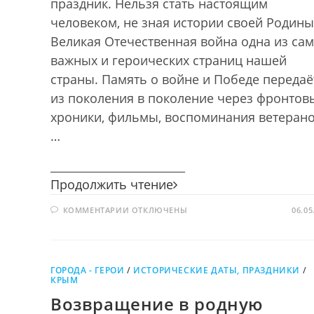
праздник. Нельзя стать настоящим
человеком, не зная истории своей Родины
Великая Отечественная война одна из са
важных и героических страниц нашей
страны. Память о войне и Победе передаё
из поколения в поколение через фронтов
хроники, фильмы, воспоминания ветерано
…
________________________
Память
Продолжить чтение
о
К
КОММЕНТАРИИ
ОТКЛЮЧЕНЫ
войне
06.05
ЗАПИСИ
нам
ПАМЯТЬ
О
книга
ВОЙНЕ
НАМ
оставляет
КНИГА
ГОРОДА - ГЕРОИ
/
ИСТОРИЧЕСКИЕ ДАТЫ, ПРАЗДНИКИ
/
ОСТАВЛЯЕТ
КРЫМ
Возвращение в родную