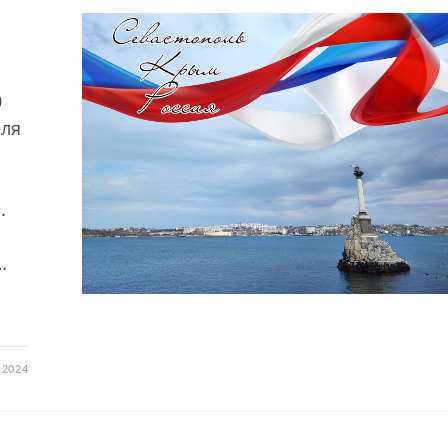
0
оля
.
…
.2024