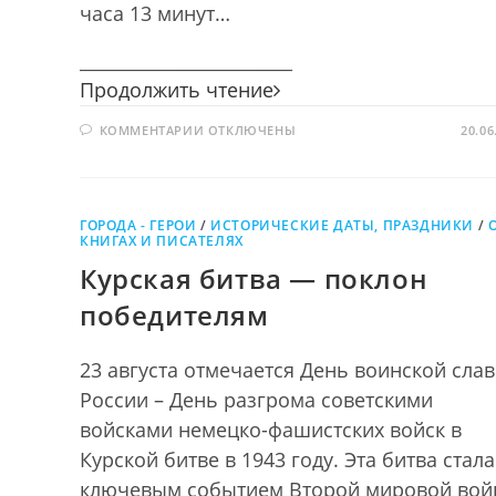
часа 13 минут…
________________________
Знать,
Продолжить чтение
чтобы
К
КОММЕНТАРИИ
ОТКЛЮЧЕНЫ
помнить!
20.06
ЗАПИСИ
ЗНАТЬ,
ЧТОБЫ
ПОМНИТЬ!
ГОРОДА - ГЕРОИ
/
ИСТОРИЧЕСКИЕ ДАТЫ, ПРАЗДНИКИ
/
КНИГАХ И ПИСАТЕЛЯХ
Курская битва — поклон
победителям
23 августа отмечается День воинской сла
России – День разгрома советскими
войсками немецко-фашистских войск в
Курской битве в 1943 году. Эта битва стала
ключевым событием Второй мировой вой