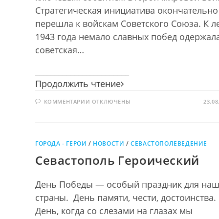
Стратегическая инициатива окончательно
перешла к войскам Советского Союза. К л
1943 года немало славных побед одержал
советская…
________________________
Курская
Продолжить чтение
битва
К
КОММЕНТАРИИ
ОТКЛЮЧЕНЫ
—
23.08
ЗАПИСИ
поклон
КУРСКАЯ
БИТВА
победителям
—
ПОКЛОН
ПОБЕДИТЕЛЯМ
ГОРОДА - ГЕРОИ
/
НОВОСТИ
/
СЕВАСТОПОЛЕВЕДЕНИЕ
Севастополь Героический
День Победы — особый праздник для на
страны. День памяти, чести, достоинства.
День, когда со слезами на глазах мы