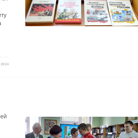
ету
а
.2024
шей