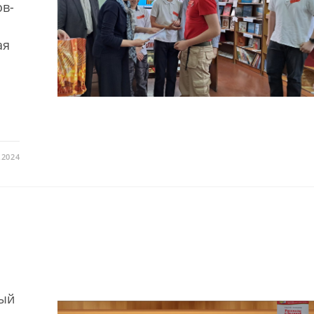
ов-
ая
.2024
ный