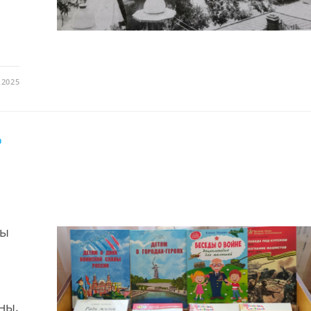
.2025
О
вы
ны.