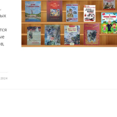
.
мых
тся
ые
в,
.2024