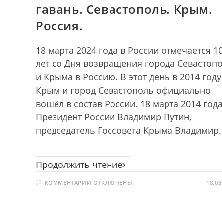
гавань. Севастополь. Крым.
Россия.
18 марта 2024 года в России отмечается 1
лет со Дня возвращения города Севастоп
и Крыма в Россию. В этот день в 2014 году
Крым и город Севастополь официально
вошёл в состав России. 18 марта 2014 года
Президент России Владимир Путин,
председатель Госсовета Крыма Владимир
________________________
Возвращение
Продолжить чтение
в
К
КОММЕНТАРИИ
ОТКЛЮЧЕНЫ
родную
18.03
ЗАПИСИ
гавань.
ВОЗВРАЩЕНИЕ
В
Севастополь.
РОДНУЮ
ГАВАНЬ.
Крым.
СЕВАСТОПОЛЬ.