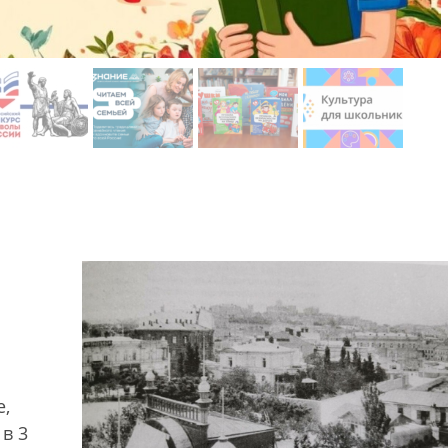
е,
в 3