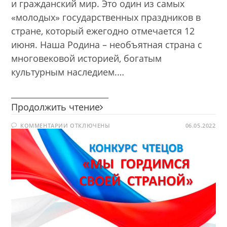
и гражданский мир. Это один из самых
«молодых» государственных праздников в
стране, который ежегодно отмечается 12
июня. Наша Родина – необъятная страна с
многовековой историей, богатым
культурным наследием.…
________________________
Внимание!
Продолжить чтение
Конкурс!
К
КОММЕНТАРИИ
ОТКЛЮЧЕНЫ
06.05.2022
ЗАПИСИ
ВНИМАНИЕ!
КОНКУРС!