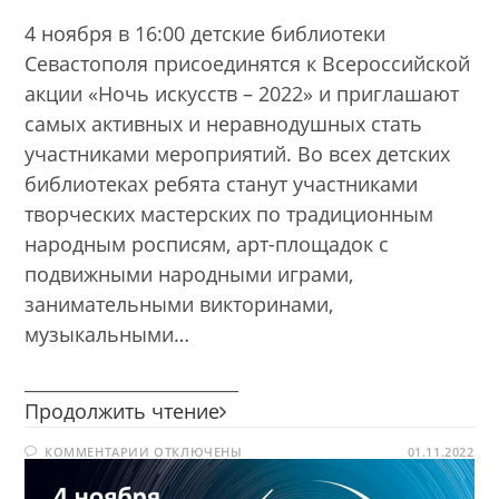
4 ноября в 16:00 детские библиотеки
Севастополя присоединятся к Всероссийской
акции «Ночь искусств – 2022» и приглашают
самых активных и неравнодушных стать
участниками мероприятий. Во всех детских
библиотеках ребята станут участниками
творческих мастерских по традиционным
народным росписям, арт-площадок с
подвижными народными играми,
занимательными викторинами,
музыкальными…
________________________
Ночь
Продолжить чтение
искусств
К
КОММЕНТАРИИ
ОТКЛЮЧЕНЫ
–
01.11.2022
ЗАПИСИ
2022
НОЧЬ
ИСКУССТВ