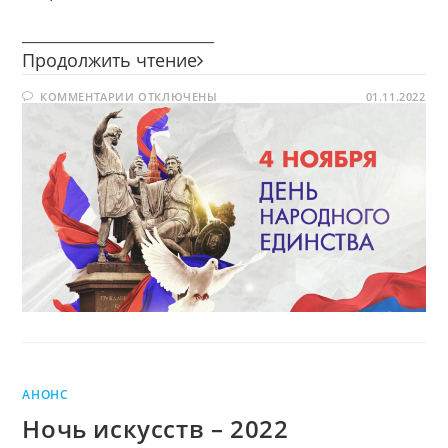
________________________
День
Продолжить чтение
народного
К
КОММЕНТАРИИ
ОТКЛЮЧЕНЫ
единства
01.11.2022
ЗАПИСИ
ДЕНЬ
НАРОДНОГО
ЕДИНСТВА
АНОНС
Ночь искусств – 2022