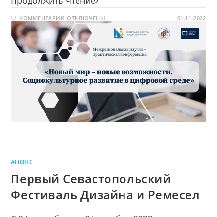
Продолжить чтение
научно-
К
КОММЕНТАРИИ
ОТКЛЮЧЕНЫ
практическая
01.11.2022
ЗАПИСИ
конференция
МЕЖРЕГИОНАЛЬНАЯ
НАУЧНО-
«Новый
ПРАКТИЧЕСКАЯ
КОНФЕРЕНЦИЯ
мир
«НОВЫЙ
–
МИР
–
новые
НОВЫЕ
возможности.
ВОЗМОЖНОСТИ.
СОЦИОКУЛЬТУРНОЕ
Социокультурное
РАЗВИТИЕ
В
развитие
ЦИФРОВОЙ
в
СРЕДЕ»
цифровой
среде»
АНОНС
Первый Севастопольский
Фестиваль Дизайна и Ремесел