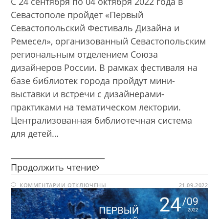
С 24 сентября по 04 октября 2022 года в
Севастополе пройдет «Первый
Севастопольский Фестиваль Дизайна и
Ремесел», организованный Севастопольским
региональным отделением Союза
дизайнеров России. В рамках фестиваля на
базе библиотек города пройдут мини-
выставки и встречи с дизайнерами-
практиками на тематическом лектории.
Централизованная библиотечная система
для детей…
________________________
Первый
Продолжить чтение
Севастопольский
К
КОММЕНТАРИИ
ОТКЛЮЧЕНЫ
Фестиваль
21.09.2022
ЗАПИСИ
Дизайна
ПЕРВЫЙ
СЕВАСТОПОЛЬСКИЙ
и
ФЕСТИВАЛЬ
ДИЗАЙНА
Ремесел