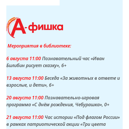
Мероприятия в библиотеке:
6 а
вгуста
11:00
Познавательный час «Иван
Билибин рисует сказку»
, 6+
13 а
вгуста
11:00
Беседа «За животных в ответе и
взрослые, и дети»
, 6+
20 а
вгуста
11:00
Познавательно-игровая
программа «С днём рождения, Чебурашка»
, 0+
21 а
вгуста
11:00
Час истории «Под флагом России»
в рамках патриотической акции «Три цвета