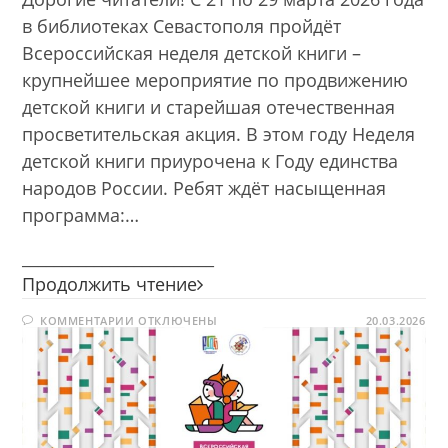
в библиотеках Севастополя пройдёт
Всероссийская неделя детской книги –
крупнейшее мероприятие по продвижению
детской книги и старейшая отечественная
просветительская акция. В этом году Неделя
детской книги приурочена к Году единства
народов России. Ребят ждёт насыщенная
программа:…
________________________
Неделя
Продолжить чтение
детской
К
КОММЕНТАРИИ
ОТКЛЮЧЕНЫ
книги
20.03.2026
ЗАПИСИ
—
НЕДЕЛЯ
ДЕТСКОЙ
2026
КНИГИ
—
2026