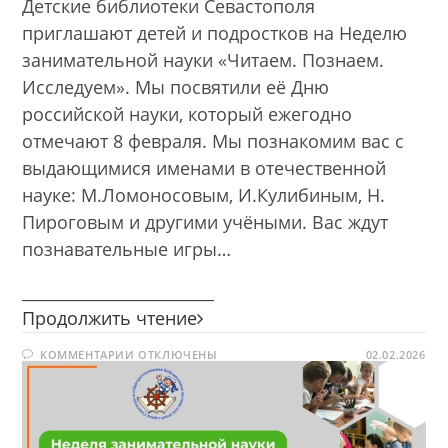
Детские библиотеки Севастополя
приглашают детей и подростков на Неделю
занимательной науки «Читаем. Познаем.
Исследуем». Мы посвятили её Дню
российской науки, который ежегодно
отмечают 8 февраля. Мы познакомим вас с
выдающимися именами в отечественной
науке: М.Ломоносовым, И.Кулибиным, Н.
Пироговым и другими учёными. Вас ждут
познавательные игры…
________________________
Неделя
Продолжить чтение
занимательной
К
КОММЕНТАРИИ
ОТКЛЮЧЕНЫ
науки
02.02.2026
ЗАПИСИ
НЕДЕЛЯ
ЗАНИМАТЕЛЬНОЙ
НАУКИ