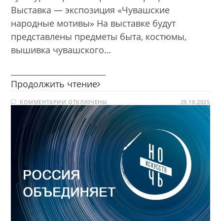
Выставка — экспозиция «Чувашские
народные мотивы» На выставке будут
представлены предметы быта, костюмы,
вышивка чувашского…
________________________
«Ночь
Продолжить чтение
искусств
К
КОММЕНТАРИИ
ОТКЛЮЧЕНЫ
—
29.10.2025
ЗАПИСИ
2025»
«НОЧЬ
ИСКУССТВ
—
2025»