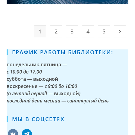
1
2
3
4
5
Go to t
ГРАФИК РАБОТЫ БИБЛИОТЕКИ:
понедельник-пятница —
с
10:00 до 17:00
суббота — выходной
воскресенье —
с 9:00 до 16:00
(в летний период —
выходной
)
последний день месяца — санитарный день
МЫ В СОЦСЕТЯХ
vkontakte
telegram