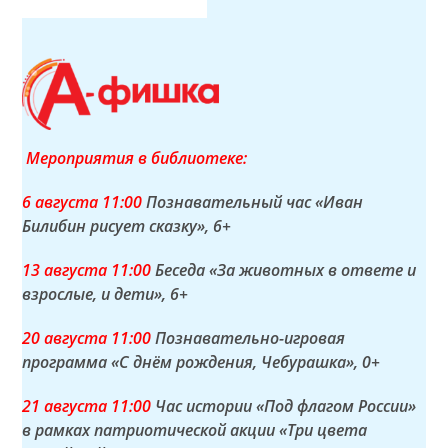
Мероприятия в библиотеке:
6 а
вгуста
11:00
Познавательный час «Иван
Билибин рисует сказку»
, 6+
13 а
вгуста
11:00
Беседа «За животных в ответе и
взрослые, и дети»
, 6+
20 а
вгуста
11:00
Познавательно-игровая
программа «С днём рождения, Чебурашка»
, 0+
21 а
вгуста
11:00
Час истории «Под флагом России»
в рамках патриотической акции «Три цвета