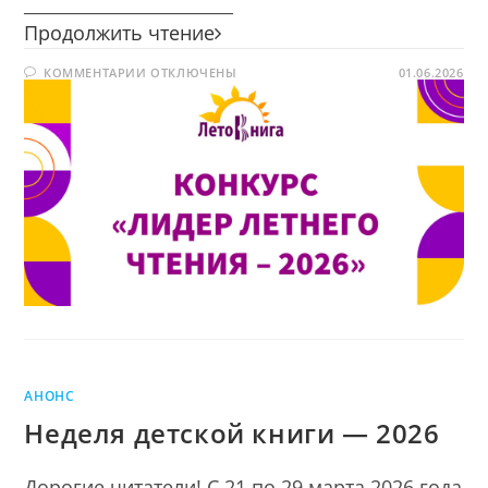
________________________
Конкурс
Продолжить чтение
«Лидер
К
КОММЕНТАРИИ
ОТКЛЮЧЕНЫ
летнего
01.06.2026
ЗАПИСИ
чтения
КОНКУРС
«ЛИДЕР
—
ЛЕТНЕГО
ЧТЕНИЯ
2026»
—
2026»
АНОНС
Неделя детской книги — 2026
Дорогие читатели! С 21 по 29 марта 2026 года