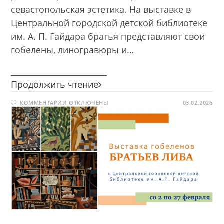
севастопольская эстетика. На выставке в
Центральной городской детской библиотеке
им. А. П. Гайдара братья представляют свои
гобелены, линогравюры и…
________________________
Выставка
Продолжить чтение
«Гобелены
К
КОММЕНТАРИИ
ОТКЛЮЧЕНЫ
братьев
03.02.2026
ЗАПИСИ
Либа»
ВЫСТАВКА
«ГОБЕЛЕНЫ
БРАТЬЕВ
ЛИБА»