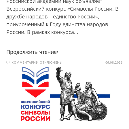
Российской академии наук объявляет
Всероссийский конкурс «Символы России. В
дружбе народов – единство России»,
приуроченный к Году единства народов
России. В рамках конкурса…
________________________
Всероссийский
Продолжить чтение
конкурс
К
КОММЕНТАРИИ
ОТКЛЮЧЕНЫ
«Символы
06.08.2026
ЗАПИСИ
России.
ВСЕРОССИЙСКИЙ
КОНКУРС
В
«СИМВОЛЫ
РОССИИ.
дружбе
В
народов
ДРУЖБЕ
НАРОДОВ
–
–
единство
ЕДИНСТВО
РОССИИ»
России»