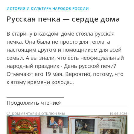
ИСТОРИЯ И КУЛЬТУРА НАРОДОВ РОССИИ
Русская печка — сердце дома
В старину в каждом доме стояла русская
печка. Она была не просто для тепла, а
настоящим другом и помощником для всей
семьи. А вы знали, что есть неофициальный
народный праздник - День русской печи?
Отмечают его 19 мая. Вероятно, потому, что
к этому времени холода…
________________________
Русская
Продолжить чтение
печка
К
КОММЕНТАРИИ
ОТКЛЮЧЕНЫ
—
19.05.2026
ЗАПИСИ
сердце
РУССКАЯ
ПЕЧКА
дома
—
СЕРДЦЕ