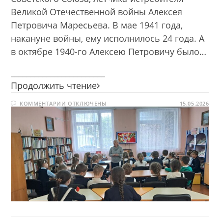
Великой Отечественной войны Алексея
Петровича Маресьева. В мае 1941 года,
накануне войны, ему исполнилось 24 года. А
в октябре 1940-го Алексею Петровичу было…
________________________
Три
Продолжить чтение
подвига.
К
КОММЕНТАРИИ
ОТКЛЮЧЕНЫ
Алексей
15.05.2026
ЗАПИСИ
Маресьев
ТРИ
ПОДВИГА.
АЛЕКСЕЙ
МАРЕСЬЕВ