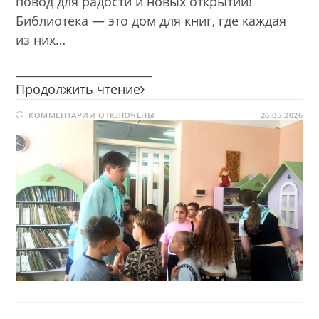
повод для радости и новых открытий!
Библиотека — это дом для книг, где каждая
из них…
________________________
Сегодня
Продолжить чтение
я
К
КОММЕНТАРИИ
ОТКЛЮЧЕНЫ
—
26.05.2026
ЗАПИСИ
библиотекарь
СЕГОДНЯ
Я
—
БИБЛИОТЕКАРЬ