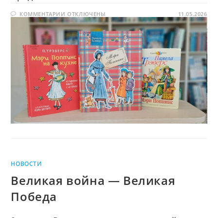
ожидания
К
КОММЕНТАРИИ
ОТКЛЮЧЕНЫ
Мэри
11.05.2026
ЗАПИСИ
Поппинс
ДЕНЬ
ОЖИДАНИЯ
МЭРИ
ПОППИНС
НОВОСТИ
Великая война — Великая
Победа