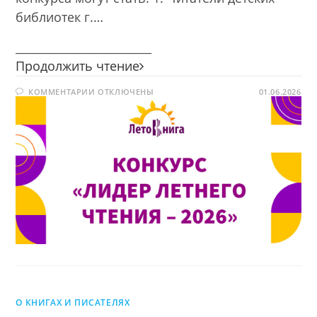
библиотек г.…
________________________
Конкурс
Продолжить чтение
«Лидер
К
КОММЕНТАРИИ
ОТКЛЮЧЕНЫ
летнего
01.06.2026
ЗАПИСИ
чтения
КОНКУРС
«ЛИДЕР
—
ЛЕТНЕГО
ЧТЕНИЯ
2026»
—
2026»
О КНИГАХ И ПИСАТЕЛЯХ