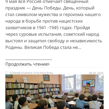
9 мая вся Россия отмечает священный
праздник — День Победы. День, который
стал символом мужества и героизма нашего
народа в борьбе против нацистских
захватчиков в 1941 -1945 годах. Пройдя
через суровые испытания, советский народ
выстоял и защитил свободу и независимость
Родины. Великая Победа стала не…
________________________
Великая
Продолжить чтение
война
К
КОММЕНТАРИИ
ОТКЛЮЧЕНЫ
—
08.05.2026
ЗАПИСИ
Великая
ВЕЛИКАЯ
ВОЙНА
Победа
—
ВЕЛИКАЯ
ПОБЕДА