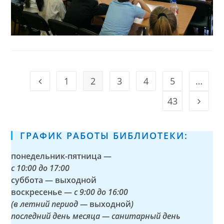
1
2
3
4
5
…
Go to the previous page
43
Go to t
ГРАФИК РАБОТЫ БИБЛИОТЕКИ:
понедельник-пятница —
с
10:00 до 17:00
суббота — выходной
воскресенье —
с 9:00 до 16:00
(в летний период —
выходной
)
последний день месяца — санитарный день