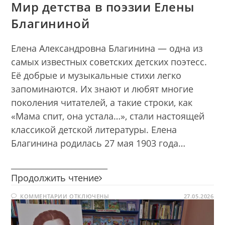
Мир детства в поэзии Елены
Благининой
Елена Александровна Благинина — одна из
самых известных советских детских поэтесс.
Её добрые и музыкальные стихи легко
запоминаются. Их знают и любят многие
поколения читателей, а такие строки, как
«Мама спит, она устала…», стали настоящей
классикой детской литературы. Елена
Благинина родилась 27 мая 1903 года…
________________________
Мир
Продолжить чтение
детства
К
КОММЕНТАРИИ
ОТКЛЮЧЕНЫ
в
27.05.2026
ЗАПИСИ
поэзии
МИР
ДЕТСТВА
Елены
В