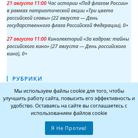
21 а
вгуста
11:00
Час истории «Под флагом России»
в рамках патриотической акции «Три цвета
российской славы» (22 августа — День
государственного флага Российской Федерации)
, 0+
27 а
вгуста
11:00
Кинолекторий «За кадром: тайны
российского кино» (27 августа — День российского
кино)
, 0+
РУБРИКИ
Мы используем файлы cookie для того, чтобы
АНОНС
(33)
улучшить работу сайта, повысить его эффективность и
ВАЖНАЯ ИНФОРМАЦИЯ
(1)
удобство. Оставаясь на сайте вы соглашаетесь с
использованием файлов cookie
ГОРОДА — ГЕРОИ
(7)
ИГРОТЕКА
(61)
Я Не Против!