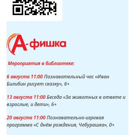
Мероприятия в библиотеке:
6 а
вгуста
11:00
Познавательный час «Иван
Билибин рисует сказку»
, 6+
13 а
вгуста
11:00
Беседа «За животных в ответе и
взрослые, и дети»
, 6+
20 а
вгуста
11:00
Познавательно-игровая
программа «С днём рождения, Чебурашка»
, 0+