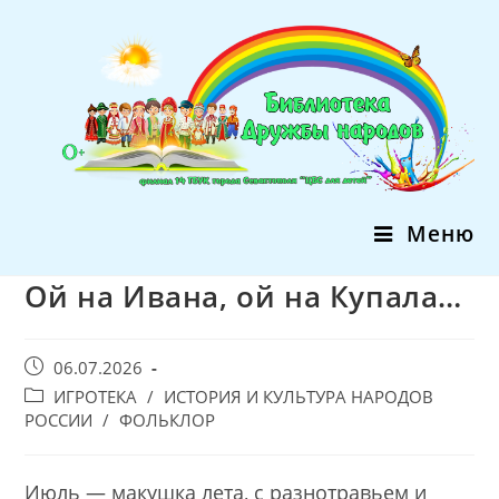
Перейти
к
содержимому
Меню
Ой на Ивана, ой на Купала…
Запись
06.07.2026
опубликована:
Post
ИГРОТЕКА
/
ИСТОРИЯ И КУЛЬТУРА НАРОДОВ
category:
РОССИИ
/
ФОЛЬКЛОР
Июль — макушка лета, с разнотравьем и